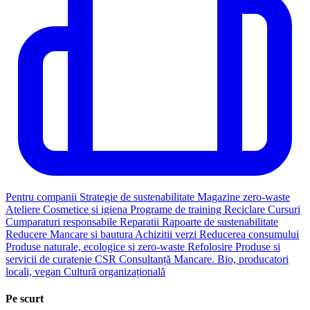
Pentru companii
Strategie de sustenabilitate
Magazine zero-waste
Ateliere
Cosmetice si igiena
Programe de training
Reciclare
Cursuri
Cumparaturi responsabile
Reparatii
Rapoarte de sustenabilitate
Reducere
Mancare si bautura
Achizitii verzi
Reducerea consumului
Produse naturale, ecologice si zero-waste
Refolosire
Produse si
servicii de curatenie
CSR
Consultanță
Mancare. Bio, producatori
locali, vegan
Cultură organizațională
Pe scurt