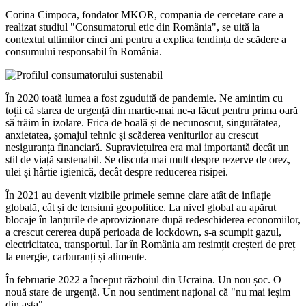
Corina Cimpoca, fondator MKOR, compania de cercetare care a
realizat studiul "Consumatorul etic din România", se uită la
contextul ultimilor cinci ani pentru a explica tendința de scădere a
consumului responsabil în România.
În 2020 toată lumea a fost zguduită de pandemie. Ne amintim cu
toții că starea de urgență din martie-mai ne-a făcut pentru prima oară
să trăim în izolare. Frica de boală și de necunoscut, singurătatea,
anxietatea, șomajul tehnic și scăderea veniturilor au crescut
nesiguranța financiară. Supraviețuirea era mai importantă decât un
stil de viață sustenabil. Se discuta mai mult despre rezerve de orez,
ulei și hârtie igienică, decât despre reducerea risipei.
În 2021 au devenit vizibile primele semne clare atât de inflație
globală, cât și de tensiuni geopolitice. La nivel global au apărut
blocaje în lanțurile de aprovizionare după redeschiderea economiilor,
a crescut cererea după perioada de lockdown, s-a scumpit gazul,
electricitatea, transportul. Iar în România am resimțit creșteri de preț
la energie, carburanți și alimente.
În februarie 2022 a început războiul din Ucraina. Un nou șoc. O
nouă stare de urgență. Un nou sentiment național că "nu mai ieșim
din asta".