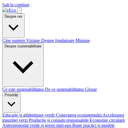
Salt la conținut
Despre noi
Cine suntem
Viziune
Despre fondatoare
Misiune
Despre sustenabilitate
Ce este sustenabilitatea
De ce sustenabilitatea
Glosar
Priorități
Educație și alfabetizare verde
Conectarea ecosistemului
Accelerarea
tranziției verzi
Producție și consum responsabile
Economie circulară
Antreprenoriat verde și green start-ups
Bune practici și modele