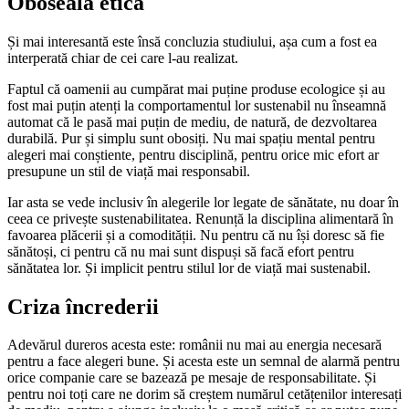
Oboseala etică
Și mai interesantă este însă concluzia studiului, așa cum a fost ea
interperată chiar de cei care l-au realizat.
Faptul că oamenii au cumpărat mai puține produse ecologice și au
fost mai puțin atenți la comportamentul lor sustenabil nu înseamnă
automat că le pasă mai puțin de mediu, de natură, de dezvoltarea
durabilă. Pur și simplu sunt obosiți. Nu mai spațiu mental pentru
alegeri mai conștiente, pentru disciplină, pentru orice mic efort ar
presupune un stil de viață mai responsabil.
Iar asta se vede inclusiv în alegerile lor legate de sănătate, nu doar în
ceea ce privește sustenabilitatea. Renunță la disciplina alimentară în
favoarea plăcerii și a comodității. Nu pentru că nu își doresc să fie
sănătoși, ci pentru că nu mai sunt dispuși să facă efort pentru
sănătatea lor. Și implicit pentru stilul lor de viață mai sustenabil.
Criza încrederii
Adevărul dureros acesta este: românii nu mai au energia necesară
pentru a face alegeri bune. Și acesta este un semnal de alarmă pentru
orice companie care se bazează pe mesaje de responsabilitate. Și
pentru noi toți care ne dorim să creștem numărul cetățenilor interesați