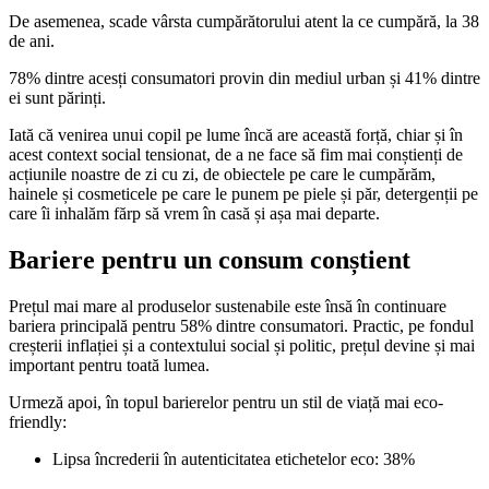
De asemenea, scade vârsta cumpărătorului atent la ce cumpără, la 38
de ani.
78% dintre acesți consumatori provin din mediul urban și 41% dintre
ei sunt părinți.
Iată că venirea unui copil pe lume încă are această forță, chiar și în
acest context social tensionat, de a ne face să fim mai conștienți de
acțiunile noastre de zi cu zi, de obiectele pe care le cumpărăm,
hainele și cosmeticele pe care le punem pe piele și păr, detergenții pe
care îi inhalăm fărp să vrem în casă și așa mai departe.
Bariere pentru un consum conștient
Prețul mai mare al produselor sustenabile este însă în continuare
bariera principală pentru 58% dintre consumatori. Practic, pe fondul
creșterii inflației și a contextului social și politic, prețul devine și mai
important pentru toată lumea.
Urmeză apoi, în topul barierelor pentru un stil de viață mai eco-
friendly:
Lipsa încrederii în autenticitatea etichetelor eco: 38%