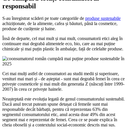
responsabil
S-au înregistrat scăderi pe toate categoriile de
produse sustenabile
achiziționate, de la alimente, cafea și băuturi, până la cosmetice,
produse de curățenie și haine.
Însă de departe, cel mai mult și mai mult, consumatorii etici aleg în
continuare mai degrabă alimentele eco, bio, care au mai puține
chimicale și mai puțin plastic în ambalaje, față de celelalte produse.
Cei mai mulți astfel de consumatori au studii medii și superioare,
venituri mai mari și - de așteptat - sunt mai degrabă femei în ceea ce
privește cosmeticele și mai mult din generatia Z (născuți între 1999-
2007) în ceea ce privește hainele.
Neașteptată este evoluția legată de genul consumatorului sustenabil.
Dacă anul trecut puteam spune detașat că femeile sunt mai
responsabile decât bărbații, pentru că reprezentau 63% din
segmentul consumatorului etic, anul acesta doar 49% din acest
segment mai e reprezentat de femei. Ceea ce se poate explica în
cheia oboselii și a contextului social-economic descris mai sus.