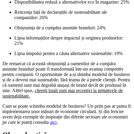
Disponibilitatea redusă a alternativelor eco în magazine: 25%
Reticența față de declarațiile de sustenabilitate ale
companiilor: 26%
Obișnuința de a cumpăra anumite branduri: 24%
Lipsa informațiilor despre impactul și originea produselor:
21%
Lipsa timpului pentru a căuta alternative sustenabile: 19%
De remarcat că această obișnuință a oamenilor de a cumpăra
anumite branduri poate fi transformată într-un avantaj competitiv
pentru companii. O oportunitate de a-și shimba modelul de business
și de a deveni mai sustenabile, fără teama de a pierde clienții. Pentru
că oamenii sunt mai degrabă atașași de brand decât de produsul în
sine. Altfel spus,
clienții loiali sunt mai receptivi la inițiativele de
sustenabilitate.
Cum se poate schimba modelul de business? Un prim pas ar putea fi
implementarea unor măsuri de economie circulară. Și din fericire
avem deja exemple de inspirație din diferite sectoare ale economiei
pe care le puteți consulta
aici
.