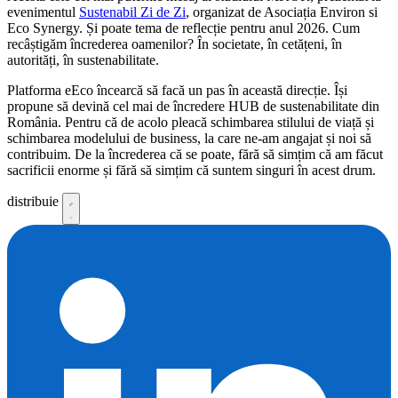
evenimentul
Sustenabil Zi de Zi
, organizat de Asociația Environ si
Eco Synergy. Și poate tema de reflecție pentru anul 2026. Cum
recâștigăm încrederea oamenilor? În societate, în cetățeni, în
autorități, în sustenabilitate.
Platforma eEco încearcă să facă un pas în această direcție. Își
propune să devină cel mai de încredere HUB de sustenabilitate din
România. Pentru că de acolo pleacă schimbarea stilului de viață și
schimbarea modelului de business, la care ne-am angajat și noi să
contribuim. De la încrederea că se poate, fără să simțim că am făcut
sacrificii enorme și fără să simțim că suntem singuri în acest drum.
distribuie