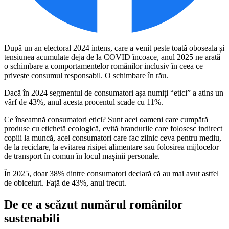
După un an electoral 2024 intens, care a venit peste toată oboseala și
tensiunea acumulate deja de la COVID încoace, anul 2025 ne arată
o schimbare a comportamentelor românilor inclusiv în ceea ce
privește consumul responsabil. O schimbare în rău.
Dacă în 2024 segmentul de consumatori așa numiți “etici” a atins un
vârf de 43%, anul acesta procentul scade cu 11%.
Ce înseamnă consumatori etici?
Sunt acei oameni care cumpără
produse cu etichetă ecologică, evită brandurile care folosesc indirect
copiii la muncă, acei consumatori care fac zilnic ceva pentru mediu,
de la reciclare, la evitarea risipei alimentare sau folosirea mijlocelor
de transport în comun în locul mașinii personale.
În 2025, doar 38% dintre consumatori declară că au mai avut astfel
de obiceiuri. Față de 43%, anul trecut.
De ce a scăzut numărul românilor
sustenabili