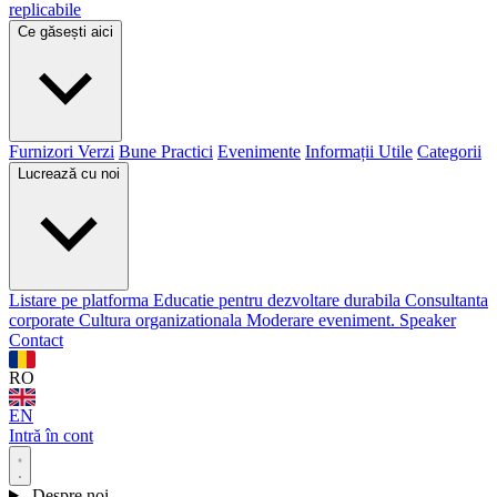
replicabile
Ce găsești aici
Furnizori Verzi
Bune Practici
Evenimente
Informații Utile
Categorii
Lucrează cu noi
Listare pe platforma
Educatie pentru dezvoltare durabila
Consultanta
corporate
Cultura organizationala
Moderare eveniment. Speaker
Contact
RO
EN
Intră în cont
Despre noi