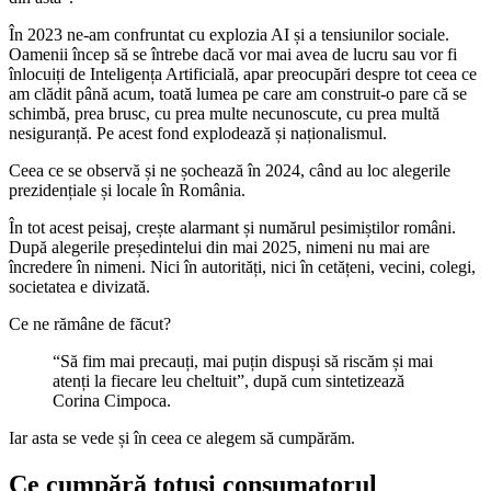
În 2023 ne-am confruntat cu explozia AI și a tensiunilor sociale.
Oamenii încep să se întrebe dacă vor mai avea de lucru sau vor fi
înlocuiți de Inteligența Artificială, apar preocupări despre tot ceea ce
am clădit până acum, toată lumea pe care am construit-o pare că se
schimbă, prea brusc, cu prea multe necunoscute, cu prea multă
nesiguranță. Pe acest fond explodează și naționalismul.
Ceea ce se observă și ne șochează în 2024, când au loc alegerile
prezidențiale și locale în România.
În tot acest peisaj, crește alarmant și numărul pesimiștilor români.
După alegerile președintelui din mai 2025, nimeni nu mai are
încredere în nimeni. Nici în autorități, nici în cetățeni, vecini, colegi,
societatea e divizată.
Ce ne rămâne de făcut?
“Să fim mai precauți, mai puțin dispuși să riscăm și mai
atenți la fiecare leu cheltuit”, după cum sintetizează
Corina Cimpoca.
Iar asta se vede și în ceea ce alegem să cumpărăm.
Ce cumpără totuși consumatorul