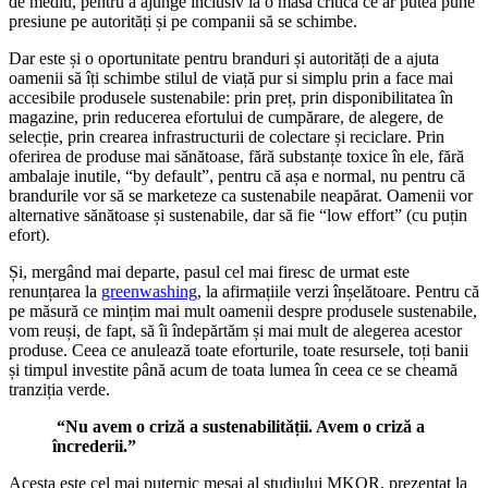
de mediu, pentru a ajunge inclusiv la o masă critică ce ar putea pune
presiune pe autorități și pe companii să se schimbe.
Dar este și o oportunitate pentru branduri și autorități de a ajuta
oamenii să îți schimbe stilul de viață pur si simplu prin a face mai
accesibile produsele sustenabile: prin preț, prin disponibilitatea în
magazine, prin reducerea efortului de cumpărare, de alegere, de
selecție, prin crearea infrastructurii de colectare și reciclare. Prin
oferirea de produse mai sănătoase, fără substanțe toxice în ele, fără
ambalaje inutile, “by default”, pentru că așa e normal, nu pentru că
brandurile vor să se marketeze ca sustenabile neapărat. Oamenii vor
alternative sănătoase și sustenabile, dar să fie “low effort” (cu puțin
efort).
Și, mergând mai departe, pasul cel mai firesc de urmat este
renunțarea la
greenwashing
, la afirmațiile verzi înșelătoare. Pentru că
pe măsură ce mințim mai mult oamenii despre produsele sustenabile,
vom reuși, de fapt, să îi îndepărtăm și mai mult de alegerea acestor
produse. Ceea ce anulează toate eforturile, toate resursele, toți banii
și timpul investite până acum de toata lumea în ceea ce se cheamă
tranziția verde.
“Nu avem o criză a sustenabilității. Avem o criză a
încrederii.”
Acesta este cel mai puternic mesaj al studiului MKOR, prezentat la