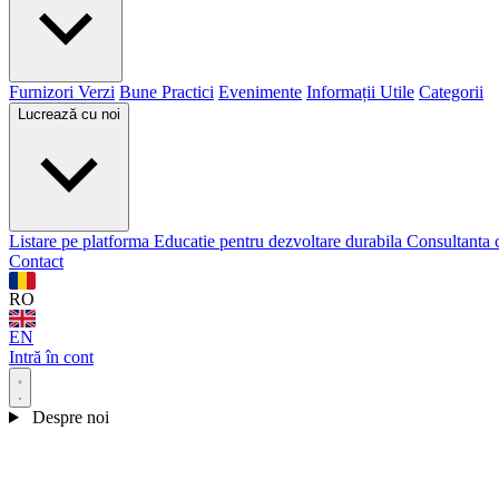
Furnizori Verzi
Bune Practici
Evenimente
Informații Utile
Categorii
Lucrează cu noi
Listare pe platforma
Educatie pentru dezvoltare durabila
Consultanta 
Contact
RO
EN
Intră în cont
Despre noi