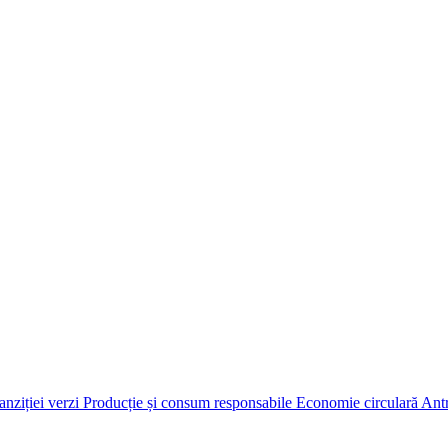
anziției verzi
Producție și consum responsabile
Economie circulară
Antr