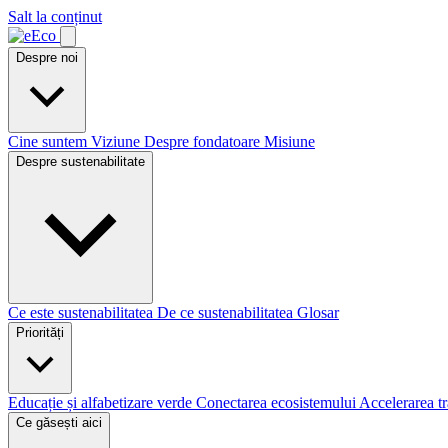
Salt la conținut
Despre noi
Cine suntem
Viziune
Despre fondatoare
Misiune
Despre sustenabilitate
Ce este sustenabilitatea
De ce sustenabilitatea
Glosar
Priorități
Educație și alfabetizare verde
Conectarea ecosistemului
Accelerarea tr
Ce găsești aici