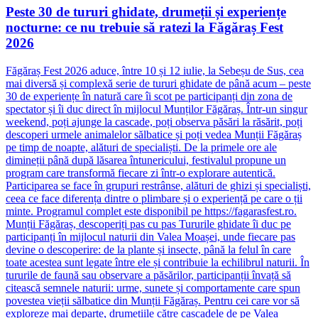
Peste 30 de tururi ghidate, drumeții și experiențe
nocturne: ce nu trebuie să ratezi la Făgăraș Fest
2026
Făgăraș Fest 2026 aduce, între 10 și 12 iulie, la Sebeșu de Sus, cea
mai diversă și complexă serie de tururi ghidate de până acum – peste
30 de experiențe în natură care îi scot pe participanți din zona de
spectator și îi duc direct în mijlocul Munților Făgăraș. Într-un singur
weekend, poți ajunge la cascade, poți observa păsări la răsărit, poți
descoperi urmele animalelor sălbatice și poți vedea Munții Făgăraș
pe timp de noapte, alături de specialiști. De la primele ore ale
dimineții până după lăsarea întunericului, festivalul propune un
program care transformă fiecare zi într-o explorare autentică.
Participarea se face în grupuri restrânse, alături de ghizi și specialiști,
ceea ce face diferența dintre o plimbare și o experiență pe care o ții
minte. Programul complet este disponibil pe https://fagarasfest.ro.
Munții Făgăraș, descoperiți pas cu pas Tururile ghidate îi duc pe
participanți în mijlocul naturii din Valea Moașei, unde fiecare pas
devine o descoperire: de la plante și insecte, până la felul în care
toate acestea sunt legate între ele și contribuie la echilibrul naturii. În
tururile de faună sau observare a păsărilor, participanții învață să
citească semnele naturii: urme, sunete și comportamente care spun
povestea vieții sălbatice din Munții Făgăraș. Pentru cei care vor să
exploreze mai departe, drumețiile către cascadele de pe Valea