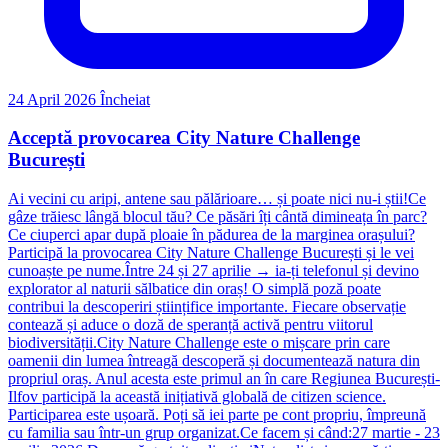
24 April 2026
Încheiat
Acceptă provocarea City Nature Challenge
București
Ai vecini cu aripi, antene sau pălărioare… și poate nici nu-i știi!Ce
gâze trăiesc lângă blocul tău? Ce păsări îți cântă dimineața în parc?
Ce ciuperci apar după ploaie în pădurea de la marginea orașului?
Participă la provocarea City Nature Challenge București și le vei
cunoaște pe nume.Între 24 și 27 aprilie → ia-ți telefonul și devino
explorator al naturii sălbatice din oraș! O simplă poză poate
contribui la descoperiri științifice importante. Fiecare observație
contează și aduce o doză de speranță activă pentru viitorul
biodiversității.City Nature Challenge este o mișcare prin care
oamenii din lumea întreagă descoperă și documentează natura din
propriul oraș. Anul acesta este primul an în care Regiunea București-
Ilfov participă la această inițiativă globală de citizen science.
Participarea este ușoară. Poți să iei parte pe cont propriu, împreună
cu familia sau într-un grup organizat.Ce facem și când:27 martie - 23