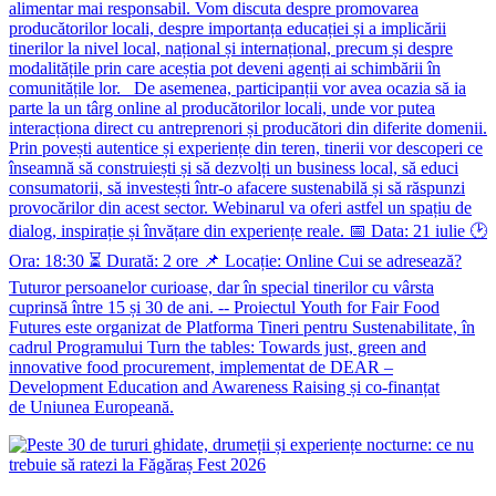
alimentar mai responsabil. Vom discuta despre promovarea
producătorilor locali, despre importanța educației și a implicării
tinerilor la nivel local, național și internațional, precum și despre
modalitățile prin care aceștia pot deveni agenți ai schimbării în
comunitățile lor. De asemenea, participanții vor avea ocazia să ia
parte la un târg online al producătorilor locali, unde vor putea
interacționa direct cu antreprenori și producători din diferite domenii.
Prin povești autentice și experiențe din teren, tinerii vor descoperi ce
înseamnă să construiești și să dezvolți un business local, să educi
consumatorii, să investești într-o afacere sustenabilă și să răspunzi
provocărilor din acest sector. Webinarul va oferi astfel un spațiu de
dialog, inspirație și învățare din experiențe reale. 📅 Data: 21 iulie 🕑
Ora: 18:30 ⏳ Durată: 2 ore 📌 Locație: Online Cui se adresează?
Tuturor persoanelor curioase, dar în special tinerilor cu vârsta
cuprinsă între 15 și 30 de ani. -- Proiectul Youth for Fair Food
Futures este organizat de Platforma Tineri pentru Sustenabilitate, în
cadrul Programului Turn the tables: Towards just, green and
innovative food procurement, implementat de DEAR –
Development Education and Awareness Raising și co-finanțat
de Uniunea Europeană.