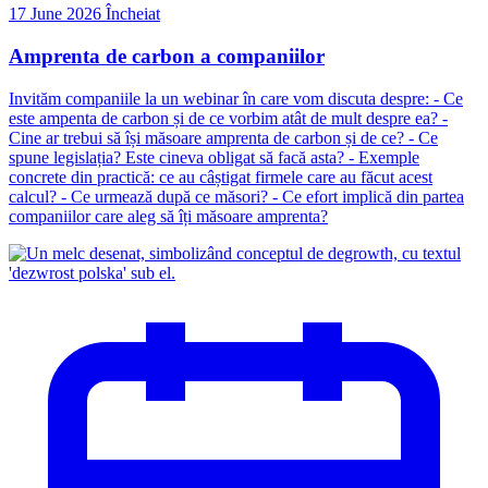
17 June 2026
Încheiat
Amprenta de carbon a companiilor
Invităm companiile la un webinar în care vom discuta despre: - Ce
este ampenta de carbon și de ce vorbim atât de mult despre ea? -
Cine ar trebui să își măsoare amprenta de carbon și de ce? - Ce
spune legislația? Este cineva obligat să facă asta? - Exemple
concrete din practică: ce au câștigat firmele care au făcut acest
calcul? - Ce urmează după ce măsori? - Ce efort implică din partea
companiilor care aleg să îți măsoare amprenta?