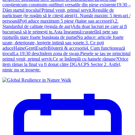
conștientcum construim outfituri versatile din piese existente19:30 –
Dăm startul trocului!Primul venit, primul servit.Regulile de
participare (te rugăm să le citești atent)1. Număr maxim: 5 item-uri /
persoanăPoți aduce maximum 5 piese (haine sau accesorii).2.
Standardul de calitate (regula de aur)Adu doar lucruri pe care ai fi
bucuroasă să le primești tu.Asta înseamnă:curatefără pete sau
rupturiîn stare foarte bunăgata de purtatNu aduce: articole foarte
uzate, deteriorate, lenjerie intimă sau șosete.3. Ce poți
aduceHaineGențiEșarfeBijuterii & accesorii4. Cum funcționează
troculLa 19:30 deschidem zona de swap.Piesele se iau pe principiul
primul venit, primul servit.Ce se întâmplă cu hainele rămase?Orice
item rămas la final va fi donat către DGACPS Sector 2. Astfel,
nimic nu se irosește.