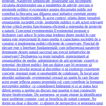
protejate. Narativele simplificate, polarizante sau incomplete,
circulația dezinformării sau a jumătăților de adevăr, precum și
presiunile politice și economice asupra discursului public pot
contribui la blocarea sau diluarea unor inițiative esențiale pentru
conservarea biodiversității. În acest context, relația dintre jurnaliști,
organizațiile societății civile, instituțiile publice și alți actori relevanți
devine critică pentru funcționarea eficientă a sistemului de protecție
a naturii. Conceptul evenimentului Evenimentul propune o
dezbatere care aduce în prim-plan legătura dintre modul în care
natura este reprezentată în mass-media și capacitatea societății de a
construi și implementa politici eficiente de conservare. Punctul de
plecare este o întrebare fundamentală: cum influențează narativele
dominante despre natură succesul sau eșecul inițiativelor de
conservare? Dezbaterea va reuni jurnaliști, reprezentanți ai
organizațiilor de mediu, administratori de arii protejate, experți și,
potențial, decidenți publici, într-un dialog care își propune să
depășească nivelul general al discuțiilor și să exploreze experiențe
concrete, tensiuni reale și oportunități de colaborare. În locul unei
abordări unilaterale, evenimentul creează un spațiu în care fiecare
actor poate reflecta asupra propriului rol: cum contribuie la formarea
percepțiilor publice, ce constrângeri întâmpină și ce ar putea face
diferit pentru a sprijini un discurs mai nuanțat și mai constructiv
despre biodiversitate. De asemenea, se poate ajunge la identificarea
unor probleme comune, care ar beneficia de solutii comune. Ne
dorim nu doar o discuție, ci aliniere de perspective și generarea unui