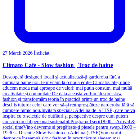
27 March 2026
Încheiat
Climato Café - Slow fashion | Troc de haine
Descoperă designeri locali și actualizează-ți garderoba fără a
cumpăra haine noi.Te invităm la o nouă ediție ClimatoCafe, unde
aducem moda mai aproape de valori: mai puțin consum, mai multă
creativitate și comunitate.De data aceasta vorbim despre slow
fashion și transformăm teoria în practică printr-un troc de haine
deschis tuturor celor care vor să-și reîmprospăteze garderoba fără să
cumpere nimic nou.Invitată specială: Adelina de la ITSE, care ne va
inspira cu o selecție de outfituri și perspective despre cum putem
construi un stil personal sustenabil.Programul serii18:00 – Arrival &
social timeVino devreme și pregătește-ți piesele pentru swap.19:00 –
19:30 – Discuție Slow Fashion cu Adelina (ITSE)Vom vorbi
despre:ce înseamnă slow fashion în practicăcum alegem mai