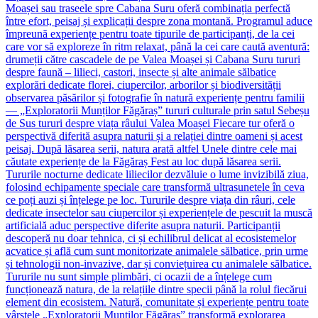
Moașei sau traseele spre Cabana Suru oferă combinația perfectă
între efort, peisaj și explicații despre zona montană. Programul aduce
împreună experiențe pentru toate tipurile de participanți, de la cei
care vor să exploreze în ritm relaxat, până la cei care caută aventură:
drumeții către cascadele de pe Valea Moașei și Cabana Suru tururi
despre faună – lilieci, castori, insecte și alte animale sălbatice
explorări dedicate florei, ciupercilor, arborilor și biodiversității
observarea păsărilor și fotografie în natură experiențe pentru familii
— „Exploratorii Munților Făgăraș” tururi culturale prin satul Sebeșu
de Sus tururi despre viața râului Valea Moașei Fiecare tur oferă o
perspectivă diferită asupra naturii și a relației dintre oameni și acest
peisaj. După lăsarea serii, natura arată altfel Unele dintre cele mai
căutate experiențe de la Făgăraș Fest au loc după lăsarea serii.
Tururile nocturne dedicate liliecilor dezvăluie o lume invizibilă ziua,
folosind echipamente speciale care transformă ultrasunetele în ceva
ce poți auzi și înțelege pe loc. Tururile despre viața din râuri, cele
dedicate insectelor sau ciupercilor și experiențele de pescuit la muscă
artificială aduc perspective diferite asupra naturii. Participanții
descoperă nu doar tehnica, ci și echilibrul delicat al ecosistemelor
acvatice și află cum sunt monitorizate animalele sălbatice, prin urme
și tehnologii non-invazive, dar și conviețuirea cu animalele sălbatice.
Tururile nu sunt simple plimbări, ci ocazii de a înțelege cum
funcționează natura, de la relațiile dintre specii până la rolul fiecărui
element din ecosistem. Natură, comunitate și experiențe pentru toate
vârstele „Exploratorii Munților Făgăraș” transformă explorarea