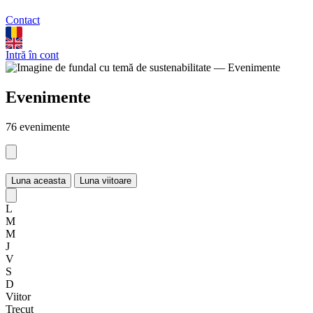
Contact
Intră în cont
Evenimente
76 evenimente
Luna aceasta
Luna viitoare
L
M
M
J
V
S
D
Viitor
Trecut