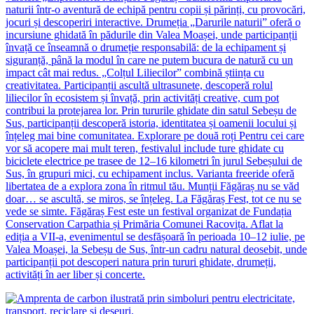
naturii într-o aventură de echipă pentru copii și părinți, cu provocări,
jocuri și descoperiri interactive. Drumeția „Darurile naturii” oferă o
incursiune ghidată în pădurile din Valea Moașei, unde participanții
învață ce înseamnă o drumeție responsabilă: de la echipament și
siguranță, până la modul în care ne putem bucura de natură cu un
impact cât mai redus. „Colțul Liliecilor” combină știința cu
creativitatea. Participanții ascultă ultrasunete, descoperă rolul
liliecilor în ecosistem și învață, prin activități creative, cum pot
contribui la protejarea lor. Prin tururile ghidate din satul Sebeșu de
Sus, participanții descoperă istoria, identitatea și oamenii locului și
înțeleg mai bine comunitatea. Explorare pe două roți Pentru cei care
vor să acopere mai mult teren, festivalul include ture ghidate cu
biciclete electrice pe trasee de 12–16 kilometri în jurul Sebeșului de
Sus, în grupuri mici, cu echipament inclus. Varianta freeride oferă
libertatea de a explora zona în ritmul tău. Munții Făgăraș nu se văd
doar… se ascultă, se miros, se înțeleg. La Făgăraș Fest, tot ce nu se
vede se simte. Făgăraș Fest este un festival organizat de Fundația
Conservation Carpathia și Primăria Comunei Racovița. Aflat la
ediția a VII-a, evenimentul se desfășoară în perioada 10–12 iulie, pe
Valea Moașei, la Sebeșu de Sus, într-un cadru natural deosebit, unde
participanții pot descoperi natura prin tururi ghidate, drumeții,
activități în aer liber și concerte.