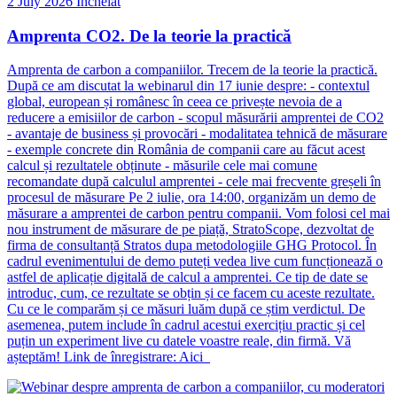
2 July 2026
Încheiat
Amprenta CO2. De la teorie la practică
Amprenta de carbon a companiilor. Trecem de la teorie la practică.
După ce am discutat la webinarul din 17 iunie despre: - contextul
global, european și românesc în ceea ce privește nevoia de a
reducere a emisiilor de carbon - scopul măsurării amprentei de CO2
- avantaje de business și provocări - modalitatea tehnică de măsurare
- exemple concrete din România de companii care au făcut acest
calcul și rezultatele obținute - măsurile cele mai comune
recomandate după calculul amprentei - cele mai frecvente greșeli în
procesul de măsurare Pe 2 iulie, ora 14:00, organizăm un demo de
măsurare a amprentei de carbon pentru companii. Vom folosi cel mai
nou instrument de măsurare de pe piață, StratoScope, dezvoltat de
firma de consultanță Stratos dupa metodologiile GHG Protocol. În
cadrul evenimentului de demo puteți vedea live cum funcționează o
astfel de aplicație digitală de calcul a amprentei. Ce tip de date se
introduc, cum, ce rezultate se obțin și ce facem cu aceste rezultate.
Cu ce le comparăm și ce măsuri luăm după ce știm verdictul. De
asemenea, putem include în cadrul acestui exercițiu practic și cel
puțin un experiment live cu datele voastre reale, din firmă. Vă
așteptăm! Link de înregistrare: Aici