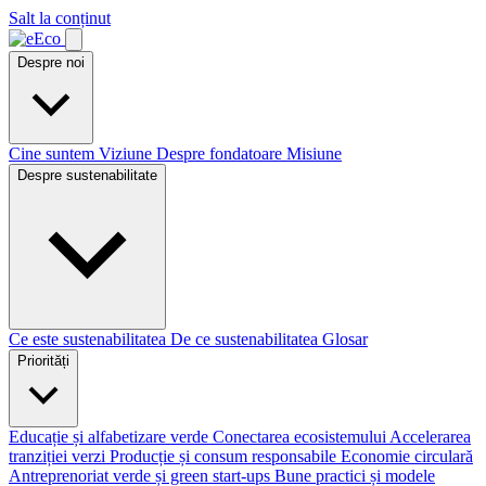
Salt la conținut
Despre noi
Cine suntem
Viziune
Despre fondatoare
Misiune
Despre sustenabilitate
Ce este sustenabilitatea
De ce sustenabilitatea
Glosar
Priorități
Educație și alfabetizare verde
Conectarea ecosistemului
Accelerarea
tranziției verzi
Producție și consum responsabile
Economie circulară
Antreprenoriat verde și green start-ups
Bune practici și modele