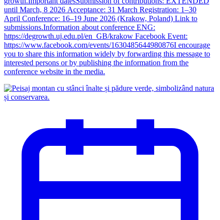
growth.Important datesSubmission of contributions: EXTENDED
until March, 8 2026 Acceptance: 31 March Registration: 1–30
April Conference: 16–19 June 2026 (Krakow, Poland) Link to
submissions.Information about conference ENG:
https://degrowth.uj.edu.pl/en_GB/krakow Facebook Event:
https://www.facebook.com/events/1630485644980876I encourage
you to share this information widely by forwarding this message to
interested persons or by publishing the information from the
conference website in the media.