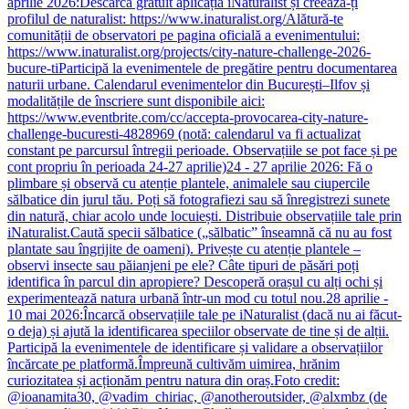
aprilie 2026:Descarcă gratuit aplicația iNaturalist și creează-ți
profilul de naturalist: https://www.inaturalist.org/Alătură-te
comunității de observatori pe pagina oficială a evenimentului:
https://www.inaturalist.org/projects/city-nature-challenge-2026-
bucure-tiParticipă la evenimentele de pregătire pentru documentarea
naturii urbane. Calendarul evenimentelor din București–Ilfov și
modalitățile de înscriere sunt disponibile aici:
https://www.eventbrite.com/cc/accepta-provocarea-city-nature-
challenge-bucuresti-4828969 (notă: calendarul va fi actualizat
constant pe parcursul întregii perioade. Observațiile se pot face și pe
cont propriu în perioada 24-27 aprilie)24 - 27 aprilie 2026: Fă o
plimbare și observă cu atenție plantele, animalele sau ciupercile
sălbatice din jurul tău. Poți să fotografiezi sau să înregistrezi sunete
din natură, chiar acolo unde locuiești. Distribuie observațiile tale prin
iNaturalist.Caută specii sălbatice („sălbatic” înseamnă că nu au fost
plantate sau îngrijite de oameni). Privește cu atenție plantele –
observi insecte sau păianjeni pe ele? Câte tipuri de păsări poți
identifica în parcul din apropiere? Descoperă orașul cu alți ochi și
experimentează natura urbană într-un mod cu totul nou.28 aprilie -
10 mai 2026:Încarcă observațiile tale pe iNaturalist (dacă nu ai făcut-
o deja) și ajută la identificarea speciilor observate de tine și de alții.
Participă la evenimentele de identificare și validare a observațiilor
încărcate pe platformă.Împreună cultivăm uimirea, hrănim
curiozitatea și acționăm pentru natura din oraș.Foto credit:
@ioanamita30, @vadim_chiriac, @anotheroutsider, @alxmbz (de