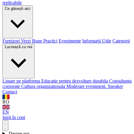
replicabile
Ce găsești aici
Furnizori Verzi
Bune Practici
Evenimente
Informații Utile
Categorii
Lucrează cu noi
Listare pe platforma
Educatie pentru dezvoltare durabila
Consultanta
corporate
Cultura organizationala
Moderare eveniment. Speaker
Contact
RO
EN
Intră în cont
Despre noi