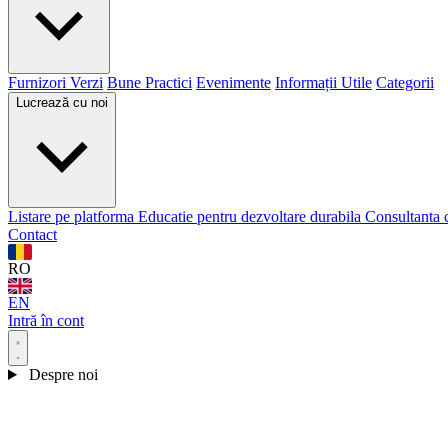
Furnizori Verzi
Bune Practici
Evenimente
Informații Utile
Categorii
Lucrează cu noi
Listare pe platforma
Educatie pentru dezvoltare durabila
Consultanta 
Contact
RO
EN
Intră în cont
Despre noi