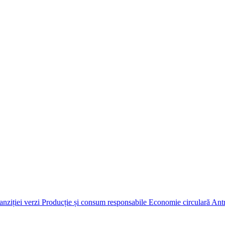
anziției verzi
Producție și consum responsabile
Economie circulară
Antr