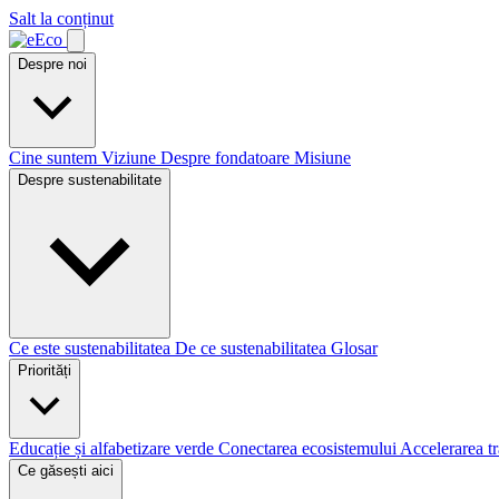
Salt la conținut
Despre noi
Cine suntem
Viziune
Despre fondatoare
Misiune
Despre sustenabilitate
Ce este sustenabilitatea
De ce sustenabilitatea
Glosar
Priorități
Educație și alfabetizare verde
Conectarea ecosistemului
Accelerarea tr
Ce găsești aici