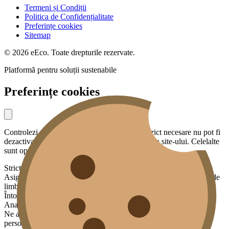
Termeni și Condiții
Politica de Confidențialitate
Preferințe cookies
Sitemap
© 2026 eEco. Toate drepturile rezervate.
Platformă pentru soluții sustenabile
Preferințe cookies
Controlezi ce date partajezi cu noi. Cookies strict necesare nu pot fi
dezactivate — sunt esențiale pentru funcționarea site-ului. Celelalte
sunt opționale.
Strict necesare
Asigură funcționalități de bază: securitate, sesiunea ta, preferința de
limbă.
Întotdeauna activ
Analiză
Ne ajută să înțelegem cum este folosit site-ul, fără a te identifica
personal. Datele sunt agregate și anonimizate.