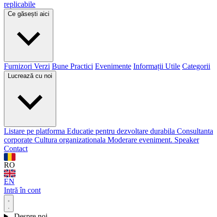
replicabile
Ce găsești aici
Furnizori Verzi
Bune Practici
Evenimente
Informații Utile
Categorii
Lucrează cu noi
Listare pe platforma
Educatie pentru dezvoltare durabila
Consultanta
corporate
Cultura organizationala
Moderare eveniment. Speaker
Contact
RO
EN
Intră în cont
Despre noi