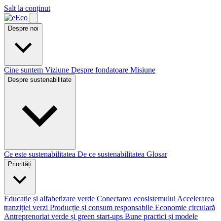
Salt la conținut
Despre noi
Cine suntem
Viziune
Despre fondatoare
Misiune
Despre sustenabilitate
Ce este sustenabilitatea
De ce sustenabilitatea
Glosar
Priorități
Educație și alfabetizare verde
Conectarea ecosistemului
Accelerarea
tranziției verzi
Producție și consum responsabile
Economie circulară
Antreprenoriat verde și green start-ups
Bune practici și modele