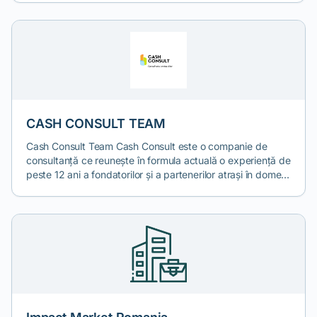
în urma proiectelor complexe avute într-o multitudine de
industrii cheie din România, astfel, garanția calității fiind
asigurată.
CASH CONSULT TEAM
Cash Consult Team Cash Consult este o companie de
consultanță ce reunește în formula actuală o experiență de
peste 12 ani a fondatorilor și a partenerilor atrași în domenii
absolut necesare dezvoltării unui business precum: analiza
financiară, consultanța de business, finantarea
companiilor, consultanță juridică sau consultanță de
mediu. Cash Consult oferă o gamă completă de servicii de
consultanță necesare accesarii fondurilor nerambursabile
sau atragerii unor finanțări bancare, servicii de guvernanță
corporativă necesare respectării legislației interne și a
regulamentelor europene, servicii de consultanță de mediu
și sustenabilitate.