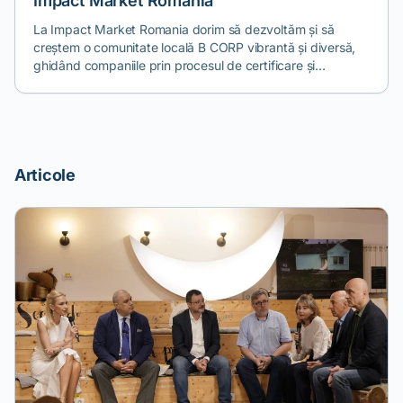
Impact Market Romania
La Impact Market Romania dorim să dezvoltăm și să
creștem o comunitate locală B CORP vibrantă și diversă,
ghidând companiile prin procesul de certificare și
implicând proactiv toate companiile din regiunile europene
pentru a le ajuta să obțină valoare din certificare. Suntem
prima consultanta B Corp in Romania iar din 2023 pana in
prezent am reusit sa sprijinim certificarea IMM-urilor
locale din domenii diverse fiind activi si pe plan
Articole
international. https://roimpactmarket.com/b-corp