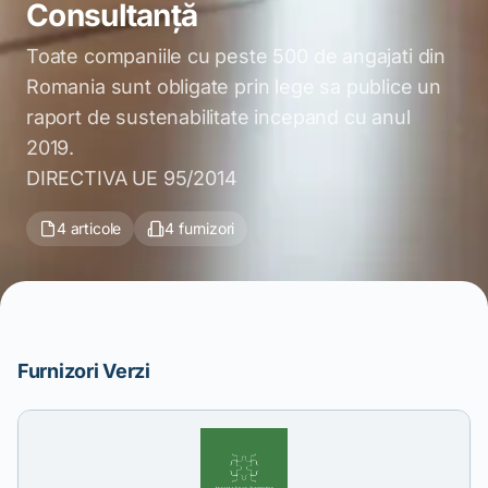
Consultanță
Toate companiile cu peste 500 de angajati din
Romania sunt obligate prin lege sa publice un
raport de sustenabilitate incepand cu anul
2019.
DIRECTIVA UE 95/2014
4 articole
4 furnizori
Furnizori Verzi