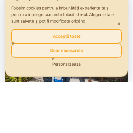
economie circulară
Sustenablitate și Profit. Povești de succes spuse prin
Folosim cookies pentru a îmbunătăți experiența ta și
video storytelling.
pentru a înțelege cum este folosit site-ul. Alegerile tale
sunt salvate și pot fi modificate oricând.
Acceptă toate
Doar necesarele
Personalizează
28 Nov 2025
Românii au obosit să mai fie sustenabili în