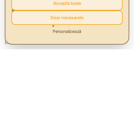
Acceptă toate
Evenimente
Glosar
Doar necesarele
Platformă
Personalizează
Despre Noi
Servicii
Priorități
Contact
Legal
Termeni și Condiții
Politica de Confidențialitate
Preferințe cookies
Sitemap