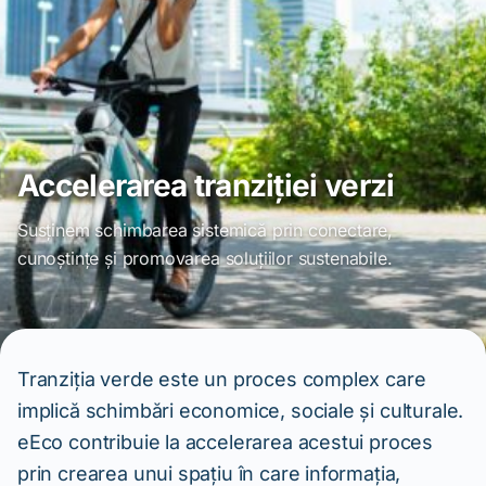
Accelerarea tranziției verzi
Susținem schimbarea sistemică prin conectare,
cunoștințe și promovarea soluțiilor sustenabile.
Tranziția verde este un proces complex care
implică schimbări economice, sociale și culturale.
eEco contribuie la accelerarea acestui proces
prin crearea unui spațiu în care informația,