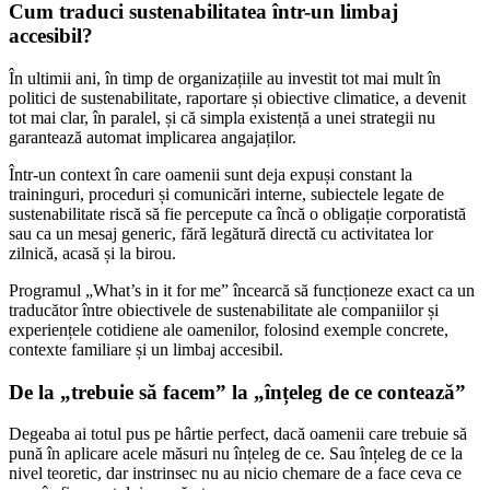
Cum traduci sustenabilitatea într-un limbaj
accesibil?
În ultimii ani, în timp de organizațiile au investit tot mai mult în
politici de sustenabilitate, raportare și obiective climatice, a devenit
tot mai clar, în paralel, și că simpla existență a unei strategii nu
garantează automat implicarea angajaților.
Într-un context în care oamenii sunt deja expuși constant la
traininguri, proceduri și comunicări interne, subiectele legate de
sustenabilitate riscă să fie percepute ca încă o obligație corporatistă
sau ca un mesaj generic, fără legătură directă cu activitatea lor
zilnică, acasă și la birou.
Programul „What’s in it for me” încearcă să funcționeze exact ca un
traducător între obiectivele de sustenabilitate ale companiilor și
experiențele cotidiene ale oamenilor, folosind exemple concrete,
contexte familiare și un limbaj accesibil.
De la „trebuie să facem” la „înțeleg de ce contează”
Degeaba ai totul pus pe hârtie perfect, dacă oamenii care trebuie să
pună în aplicare acele măsuri nu înțeleg de ce. Sau înțeleg de ce la
nivel teoretic, dar instrinsec nu au nicio chemare de a face ceva ce