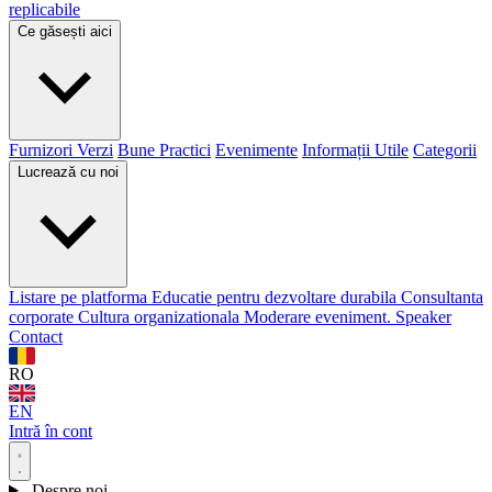
replicabile
Ce găsești aici
Furnizori Verzi
Bune Practici
Evenimente
Informații Utile
Categorii
Lucrează cu noi
Listare pe platforma
Educatie pentru dezvoltare durabila
Consultanta
corporate
Cultura organizationala
Moderare eveniment. Speaker
Contact
RO
EN
Intră în cont
Despre noi