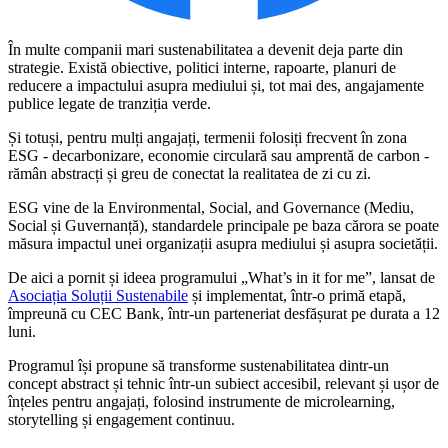
În multe companii mari sustenabilitatea a devenit deja parte din
strategie. Există obiective, politici interne, rapoarte, planuri de
reducere a impactului asupra mediului și, tot mai des, angajamente
publice legate de tranziția verde.
Și totuși, pentru mulți angajați, termenii folosiți frecvent în zona
ESG - decarbonizare, economie circulară sau amprentă de carbon -
rămân abstracți și greu de conectat la realitatea de zi cu zi.
ESG vine de la Environmental, Social, and Governance (Mediu,
Social și Guvernanță), standardele principale pe baza cărora se poate
măsura impactul unei organizații asupra mediului și asupra societății.
De aici a pornit și ideea programului „What’s in it for me”, lansat de
Asociația Soluții Sustenabile
și implementat, într-o primă etapă,
împreună cu CEC Bank, într-un parteneriat desfășurat pe durata a 12
luni.
Programul își propune să transforme sustenabilitatea dintr-un
concept abstract și tehnic într-un subiect accesibil, relevant și ușor de
înțeles pentru angajați, folosind instrumente de microlearning,
storytelling și engagement continuu.