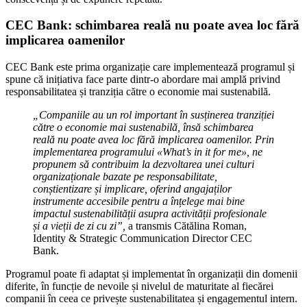
CEC Bank: schimbarea reală nu poate avea loc fără
implicarea oamenilor
CEC Bank este prima organizație care implementează programul și
spune că inițiativa face parte dintr-o abordare mai amplă privind
responsabilitatea și tranziția către o economie mai sustenabilă.
„Companiile au un rol important în susținerea tranziției
către o economie mai sustenabilă, însă schimbarea
reală nu poate avea loc fără implicarea oamenilor. Prin
implementarea programului «What’s in it for me», ne
propunem să contribuim la dezvoltarea unei culturi
organizaționale bazate pe responsabilitate,
conștientizare și implicare, oferind angajaților
instrumente accesibile pentru a înțelege mai bine
impactul sustenabilității asupra activității profesionale
și a vieții de zi cu zi”,
a transmis Cătălina Roman,
Identity & Strategic Communication Director CEC
Bank.
Programul poate fi adaptat și implementat în organizații din domenii
diferite, în funcție de nevoile și nivelul de maturitate al fiecărei
companii în ceea ce privește sustenabilitatea și engagementul intern.