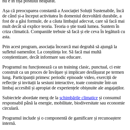
nu e în fișa postului neapărat.
Așa că preocuparea constantă a Asociației Soluții Sustenabile, încă
de când și-a început activitatea în domeniul dezvoltării durabile, a
fost de a găsi formule, de a căuta limbajul adecvat, care să facă mai
mult decât să explice teoria. Teoria o știe toată lumea. Suntem în
criza climatică. Companiile trebuie să facă și ele ceva în legătură cu
asta.
Prin acest program, asociația încearcă mai degrabă să ajungă la
sufletul oamenilor. La conștiința lor. Să facă mai multă
conștientizare, decât informare sau educare.
Programul nu funcționează ca un training clasic, punctual, ci este
construit ca un proces de învățare și implicare desfășurat pe termen
lung. Participanții primesc periodic episoade video, exerciții de
reflecție și invitații la sesiuni interactive, toate construite într-un
limbaj accesibil și apropiat de experiențele obișnuite ale angajaților.
Subiectele abordate merg de la
schimbările climatice
și consumul
responsabil până la energie, mobilitate, biodiversitate sau economie
circulară.
Programul include și o componentă de gamificare și recunoaștere
internă.