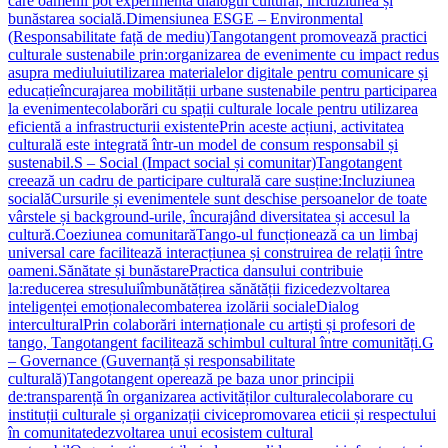
care oamenii pot experimenta dialogul cultural, incluziunea și
bunăstarea socială.Dimensiunea ESGE – Environmental
(Responsabilitate față de mediu)Tangotangent promovează practici
culturale sustenabile prin:organizarea de evenimente cu impact redus
asupra mediuluiutilizarea materialelor digitale pentru comunicare și
educațieîncurajarea mobilității urbane sustenabile pentru participarea
la evenimentecolaborări cu spații culturale locale pentru utilizarea
eficientă a infrastructurii existentePrin aceste acțiuni, activitatea
culturală este integrată într-un model de consum responsabil și
sustenabil.S – Social (Impact social și comunitar)Tangotangent
creează un cadru de participare culturală care susține:Incluziunea
socialăCursurile și evenimentele sunt deschise persoanelor de toate
vârstele și background-urile, încurajând diversitatea și accesul la
cultură.Coeziunea comunitarăTango-ul funcționează ca un limbaj
universal care facilitează interacțiunea și construirea de relații între
oameni.Sănătate și bunăstarePractica dansului contribuie
la:reducerea stresuluiîmbunătățirea sănătății fizicedezvoltarea
inteligenței emoționalecombaterea izolării socialeDialog
interculturalPrin colaborări internaționale cu artiști și profesori de
tango, Tangotangent facilitează schimbul cultural între comunități.G
– Governance (Guvernanță și responsabilitate
culturală)Tangotangent operează pe baza unor principii
de:transparență în organizarea activităților culturalecolaborare cu
instituții culturale și organizații civicepromovarea eticii și respectului
în comunitatedezvoltarea unui ecosistem cultural