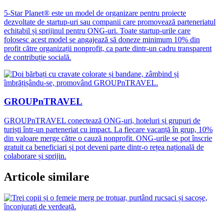
5-Star Planet® este un model de organizare pentru proiecte
dezvoltate de startup-uri sau companii care promovează parteneriatul
echitabil și sprijinul pentru ONG-uri. Toate startup-urile care
folosesc acest model se angajează să doneze minimum 10% din
profit către organizații nonprofit, ca parte dintr-un cadru transparent
de contribuție socială.
GROUPnTRAVEL
GROUPnTRAVEL conectează ONG-uri, hoteluri și grupuri de
turiști într-un parteneriat cu impact. La fiecare vacanță în grup, 10%
din valoare merge către o cauză nonprofit. ONG-urile se pot înscrie
gratuit ca beneficiari și pot deveni parte dintr-o rețea națională de
colaborare și sprijin.
Articole similare