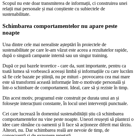
Scopul nu este doar transmiterea de informații, ci construirea unei
relații mai personale și mai conștiente cu subiectele de
sustenabilitate.
Schimbarea comportamentelor nu apare peste
noapte
Una dintre cele mai nerealiste așteptări în proiectele de
sustenabilitate pe care le-am văzut este aceea a rezultatelor rapide,
după o singură campanie internă sau un singur training.
După ce pui bazele teoretice - care da, sunt importante, pentru ca
toată lumea să vorbească aceeași limbă și informațiile cu care lucrăm
să fie cele bazate pe știință, nu pe mituri - provocarea cea mai mare
este să transformi această informație într-o motivație personală și
într-o schimbare de comportament. Ideal, care să și reziste în timp.
Din acest motiv, programul este construit pe durata unui an și
folosește interacțiuni constante, în locul unei intervenții punctuale.
Cei care lucrează în domeniul sustenabilității știu că schimbarea
comportamentelor nu vine peste noapte. Uneori reușești să plantezi o
idee care rămâne cu oamenii și îi face să acționeze diferit mai târziu.
Alteori, nu. Dar schimbarea reală are nevoie de timp, de
consecvență și de expunere repetată.