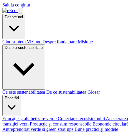
Salt la conținut
Despre noi
Cine suntem
Viziune
Despre fondatoare
Misiune
Despre sustenabilitate
Ce este sustenabilitatea
De ce sustenabilitatea
Glosar
Priorități
Educație și alfabetizare verde
Conectarea ecosistemului
Accelerarea
tranziției verzi
Producție și consum responsabile
Economie circulară
Antreprenoriat verde și green start-ups
Bune practici și modele