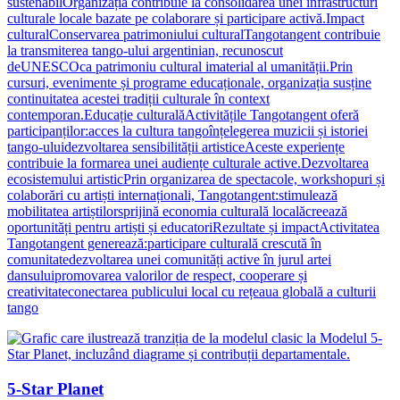
sustenabilOrganizația contribuie la consolidarea unei infrastructuri
culturale locale bazate pe colaborare și participare activă.Impact
culturalConservarea patrimoniului culturalTangotangent contribuie
la transmiterea tango-ului argentinian, recunoscut
deUNESCOca patrimoniu cultural imaterial al umanității.Prin
cursuri, evenimente și programe educaționale, organizația susține
continuitatea acestei tradiții culturale în context
contemporan.Educație culturalăActivitățile Tangotangent oferă
participanților:acces la cultura tangoînțelegerea muzicii și istoriei
tango-uluidezvoltarea sensibilității artisticeAceste experiențe
contribuie la formarea unei audiențe culturale active.Dezvoltarea
ecosistemului artisticPrin organizarea de spectacole, workshopuri și
colaborări cu artiști internaționali, Tangotangent:stimulează
mobilitatea artiștilorsprijină economia culturală localăcreează
oportunități pentru artiști și educatoriRezultate și impactActivitatea
Tangotangent generează:participare culturală crescută în
comunitatedezvoltarea unei comunități active în jurul artei
dansuluipromovarea valorilor de respect, cooperare și
creativitateconectarea publicului local cu rețeaua globală a culturii
tango
5-Star Planet