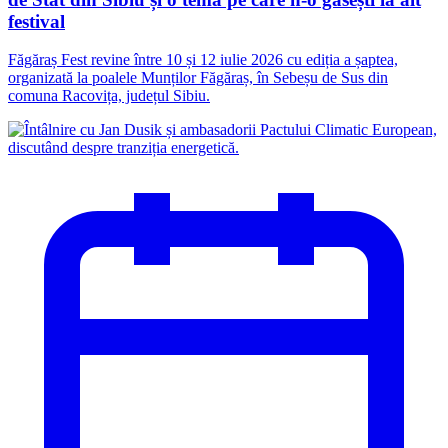
festival
Făgăraș Fest revine între 10 și 12 iulie 2026 cu ediția a șaptea,
organizată la poalele Munților Făgăraș, în Sebeșu de Sus din
comuna Racovița, județul Sibiu.