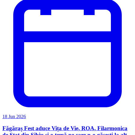
18 Jun 2026
Făgăraș Fest aduce Vița de Vie, ROA, Filarmonica
de Stat din Sibiu și o temă pe care n-o găsești la alt