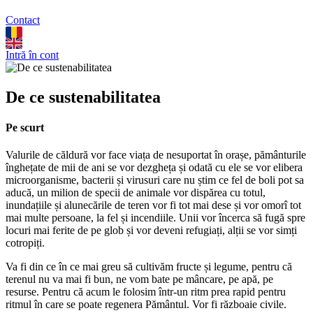
Contact
Intră în cont
De ce sustenabilitatea
Pe scurt
Valurile de căldură vor face viața de nesuportat în orașe, pământurile
înghețate de mii de ani se vor dezgheța și odată cu ele se vor elibera
microorganisme, bacterii și virusuri care nu știm ce fel de boli pot sa
aducă, un milion de specii de animale vor dispărea cu totul,
inundațiile și alunecările de teren vor fi tot mai dese și vor omorî tot
mai multe persoane, la fel și incendiile. Unii vor încerca să fugă spre
locuri mai ferite de pe glob și vor deveni refugiați, alții se vor simți
cotropiți.
Va fi din ce în ce mai greu să cultivăm fructe și legume, pentru că
terenul nu va mai fi bun, ne vom bate pe mâncare, pe apă, pe
resurse. Pentru că acum le folosim într-un ritm prea rapid pentru
ritmul în care se poate regenera Pământul. Vor fi războaie civile.