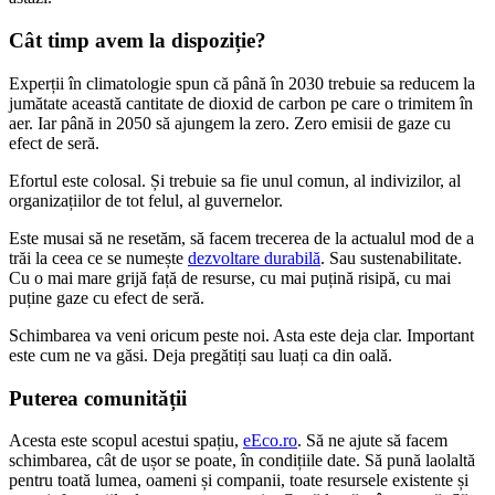
Cât timp avem la dispoziție?
Experții în climatologie spun că până în 2030 trebuie sa reducem la
jumătate această cantitate de dioxid de carbon pe care o trimitem în
aer. Iar până in 2050 să ajungem la zero. Zero emisii de gaze cu
efect de seră.
Efortul este colosal. Și trebuie sa fie unul comun, al indivizilor, al
organizațiilor de tot felul, al guvernelor.
Este musai să ne resetăm, să facem trecerea de la actualul mod de a
trăi la ceea ce se numește
dezvoltare durabilă
. Sau sustenabilitate.
Cu o mai mare grijă față de resurse, cu mai puțină risipă, cu mai
puține gaze cu efect de seră.
Schimbarea va veni oricum peste noi. Asta este deja clar. Important
este cum ne va găsi. Deja pregătiți sau luați ca din oală.
Puterea comunității
Acesta este scopul acestui spațiu,
eEco.ro
. Să ne ajute să facem
schimbarea, cât de ușor se poate, în condițiile date. Să pună laolaltă
pentru toată lumea, oameni și companii, toate resursele existente și