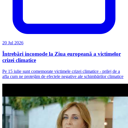
20 Jul 2026
Întrebări incomode la Ziua europeană a victimelor
crizei climatice
Pe 15 iulie sunt comemorate victimele crizei climatice - prilej de a
afla cum ne protejăm de efectele negative ale schimbărilor climatice