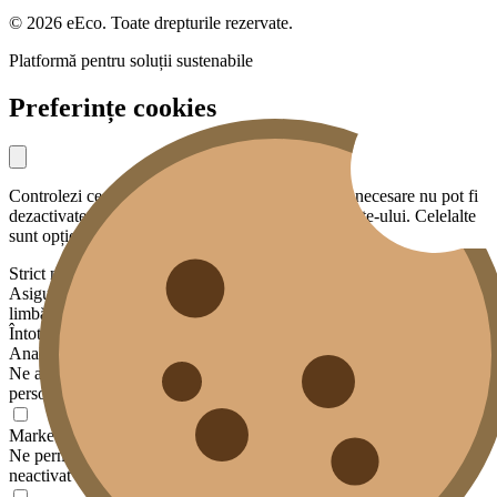
© 2026 eEco. Toate drepturile rezervate.
Platformă pentru soluții sustenabile
Preferințe cookies
Controlezi ce date partajezi cu noi. Cookies strict necesare nu pot fi
dezactivate — sunt esențiale pentru funcționarea site-ului. Celelalte
sunt opționale.
Strict necesare
Asigură funcționalități de bază: securitate, sesiunea ta, preferința de
limbă.
Întotdeauna activ
Analiză
Ne ajută să înțelegem cum este folosit site-ul, fără a te identifica
personal. Datele sunt agregate și anonimizate.
Marketing
Ne permite să afișăm conținut relevant pe alte platforme. Momentan
neactivat — pregătit pentru viitor.