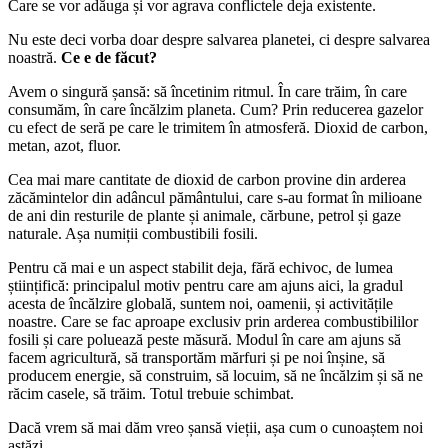
Care se vor adăuga și vor agrava conflictele deja existente.
Nu este deci vorba doar despre salvarea planetei, ci despre salvarea
noastră.
Ce e de făcut?
Avem o singură șansă: să încetinim ritmul. În care trăim, în care
consumăm, în care încălzim planeta. Cum? Prin reducerea gazelor
cu efect de seră pe care le trimitem în atmosferă. Dioxid de carbon,
metan, azot, fluor.
Cea mai mare cantitate de dioxid de carbon provine din arderea
zăcămintelor din adâncul pământului, care s-au format în milioane
de ani din resturile de plante și animale, cărbune, petrol și gaze
naturale. Așa numiții combustibili fosili.
Pentru că mai e un aspect stabilit deja, fără echivoc, de lumea
științifică: principalul motiv pentru care am ajuns aici, la gradul
acesta de încălzire globală, suntem noi, oamenii, și activitățile
noastre. Care se fac aproape exclusiv prin arderea combustibililor
fosili și care poluează peste măsură. Modul în care am ajuns să
facem agricultură, să transportăm mărfuri și pe noi înșine, să
producem energie, să construim, să locuim, să ne încălzim și să ne
răcim casele, să trăim. Totul trebuie schimbat.
Dacă vrem să mai dăm vreo șansă vieții, așa cum o cunoaștem noi
astăzi.