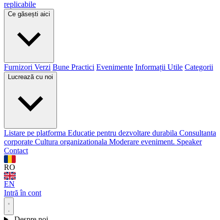
replicabile
Ce găsești aici
Furnizori Verzi
Bune Practici
Evenimente
Informații Utile
Categorii
Lucrează cu noi
Listare pe platforma
Educatie pentru dezvoltare durabila
Consultanta
corporate
Cultura organizationala
Moderare eveniment. Speaker
Contact
RO
EN
Intră în cont
Despre noi