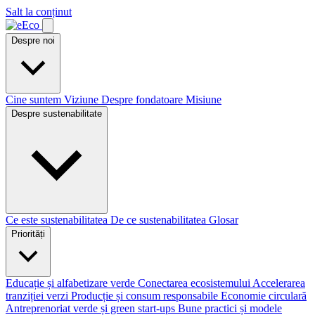
Salt la conținut
Despre noi
Cine suntem
Viziune
Despre fondatoare
Misiune
Despre sustenabilitate
Ce este sustenabilitatea
De ce sustenabilitatea
Glosar
Priorități
Educație și alfabetizare verde
Conectarea ecosistemului
Accelerarea
tranziției verzi
Producție și consum responsabile
Economie circulară
Antreprenoriat verde și green start-ups
Bune practici și modele