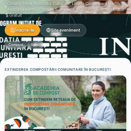
Climato Sfera, Asociaţia Culturalis, Livada Comunitară Mărțișor,
Asociația pentru Consum Sustenabil, ECOTECA și Urban Cultor
Gratuit
Înscrie-te
Site eveniment
Compost
Spatii
EXTINDEREA COMPOSTĂRII COMUNITARE ÎN BUCUREȘTI