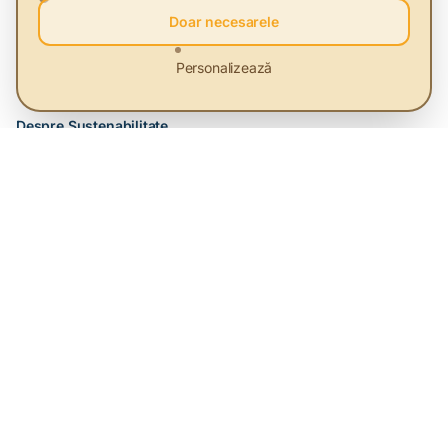
Doar necesarele
HUB de sustenabilitate care ajută oamenii și companiile să-și
schimbe stilul de viață și modelul de business.
Personalizează
Despre Sustenabilitate
Articole
Furnizori Verzi
Evenimente
Glosar
Platformă
Despre Noi
Servicii
Priorități