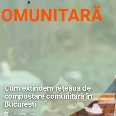
Cum extindem rețeaua de
compostare comunitară în
București
3 October 2024