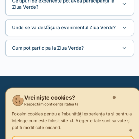
Ce tipuri de experiențe pot avea participanții la
Ziua Verde?
Unde se va desfășura evenimentul Ziua Verde?
Cum pot participa la Ziua Verde?
Vrei niște cookies?
Respectăm confidențialitatea ta
Abonează-te la newsletter
Folosim cookies pentru a îmbunătăți experiența ta și pentru a
Fii primul care află cele mai noi informații despre
înțelege cum este folosit site-ul. Alegerile tale sunt salvate și
pot fi modificate oricând.
sustenabilitate