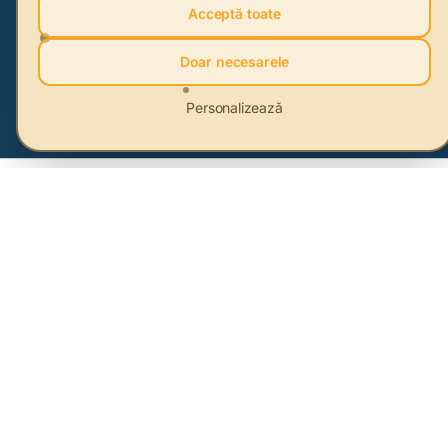
Acceptă toate
Doar necesarele
Abonează-te
Personalizează
HUB de sustenabilitate care ajută oamenii și companiile să-și
schimbe stilul de viață și modelul de business.
Despre Sustenabilitate
Articole