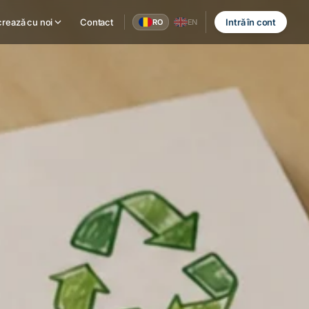
rează cu noi
Contact
Intră în cont
RO
EN