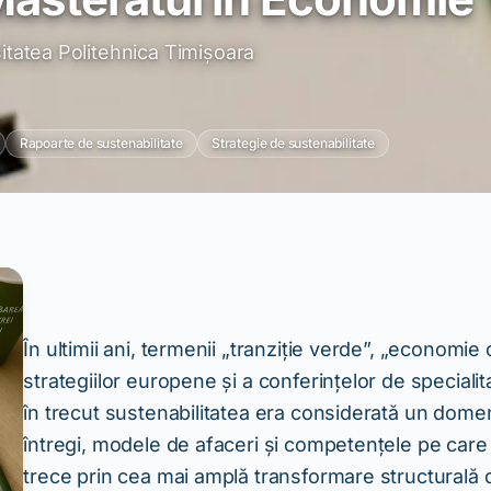
itatea Politehnica Timișoara
Rapoarte de sustenabilitate
Strategie de sustenabilitate
În ultimii ani, termenii „tranziție verde”, „economie
strategiilor europene și a conferințelor de specialit
în trecut sustenabilitatea era considerată un domen
întregi, modele de afaceri și competențele pe care
trece prin cea mai amplă transformare structurală d