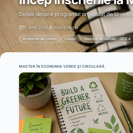
Detalii despre programul organizat de Univers
8 June 2026
Aida Szilagyi
Amprenta de carbon
Cursuri
Educatie de calitate - ODD 4
MASTER ÎN ECONOMIA VERDE ȘI CIRCULARĂ