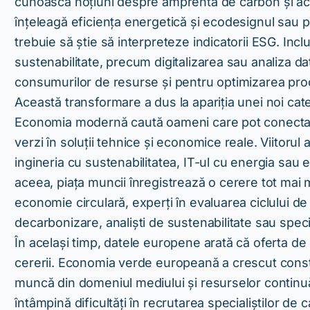
cunoască noțiuni despre amprenta de carbon și achi
înțeleagă eficiența energetică și ecodesignul sau pr
trebuie să știe să interpreteze indicatorii ESG. Inc
sustenabilitate, precum digitalizarea sau analiza d
consumurilor de resurse și pentru optimizarea proc
Această transformare a dus la apariția unei noi catego
Economia modernă caută oameni care pot conecta disc
verzi în soluții tehnice și economice reale. Viitorul
ingineria cu sustenabilitatea, IT-ul cu energia sau 
aceea, piața muncii înregistrează o cerere tot mai m
economie circulară, experți în evaluarea ciclului de
decarbonizare, analiști de sustenabilitate sau special
În același timp, datele europene arată că oferta de
cererii. Economia verde europeană a crescut constant
muncă din domeniul mediului și resurselor continuă
întâmpină dificultăți în recrutarea specialiștilor de