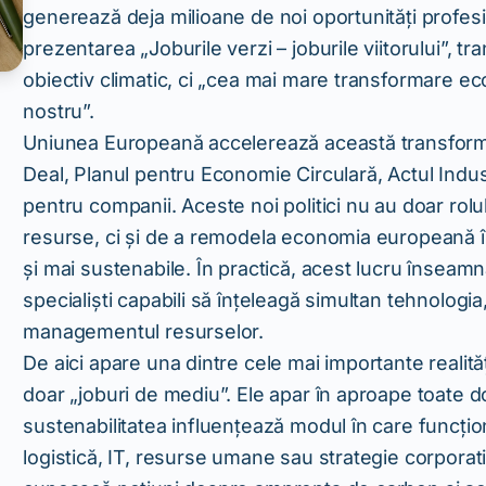
generează deja milioane de noi oportunități profesi
prezentarea „Joburile verzi – joburile viitorului”, t
obiectiv climatic, ci „cea mai mare transformare ec
nostru”.
Uniunea Europeană accelerează această transform
Deal, Planul pentru Economie Circulară, Actul Indu
pentru companii. Aceste noi politici nu au doar rol
resurse, ci și de a remodela economia europeană în j
și mai sustenabile. În practică, acest lucru înseamn
specialiști capabili să înțeleagă simultan tehnologia
managementul resurselor.
De aici apare una dintre cele mai importante realităț
doar „joburi de mediu”. Ele apar în aproape toate 
sustenabilitatea influențează modul în care funcți
logistică, IT, resurse umane sau strategie corpora