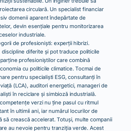
ziții sustenabile. Un inginer trebuie să
oiectarea circulară. Un specialist financiar
lusiv domenii aparent îndepărtate de
atelor, devin esențiale pentru monitorizarea
eselor industriale.
rii de profesioniști: experții hibrizi.
ipline diferite și pot traduce politicile
 aparține profesioniștilor care combină
economia cu politicile climatice. Tocmai de
are pentru specialiști ESG, consultanți în
 viață (LCA), auditori energetici, manageri de
iști în reciclare și simbioză industrială.
 competențe verzi nu ține pasul cu ritmul
 în ultimii ani, iar numărul locurilor de
 să crească accelerat. Totuși, multe companii
 care au nevoie pentru tranziția verde. Acest