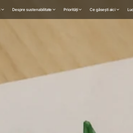
i
Despre sustenabilitate
Priorități
Ce găsești aici
Luc