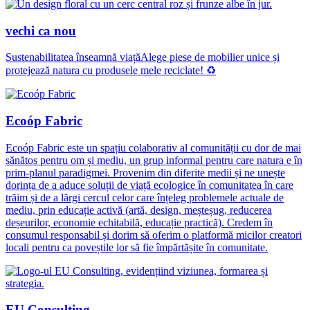
vechi ca nou
Sustenabilitatea înseamnă viațăAlege piese de mobilier unice și
protejează natura cu produsele mele reciclate! ♻️
Ecoóp Fabric
Ecoóp Fabric este un spațiu colaborativ al comunității cu dor de mai
sănătos pentru om și mediu, un grup informal pentru care natura e în
prim-planul paradigmei. Provenim din diferite medii și ne unește
dorința de a aduce soluții de viață ecologice în comunitatea în care
trăim și de a lărgi cercul celor care înțeleg problemele actuale de
mediu, prin educație activă (artă, design, meșteșug, reducerea
deșeurilor, economie echitabilă, educație practică). Credem în
consumul responsabil și dorim să oferim o platformă micilor creatori
locali pentru ca poveștile lor să fie împărtășite în comunitate.
EU Consulting