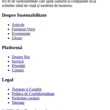
HUB de sustenabilitate care ajută oamenii și companiile să-și
schimbe stilul de viață și modelul de business.
Despre Sustenabilitate
Articole
Furnizori Verzi
Evenimente
Glosar
Platformă
Despre Noi
Servicii
Priorități
Contact
Legal
Termeni și Condiții
Politica de Confidențialitate
Preferințe cookies
Sitemap