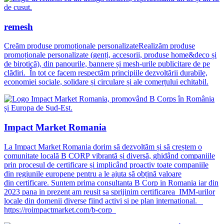
remesh
Creăm produse promoționale personalizateRealizăm produse
promoționale personalizate (genți, accesorii, produse home&deco și
de birotică), din panourile, bannere și mesh-urile publicitare de pe
clădiri. În tot ce facem respectăm principiile dezvoltării durabile,
economiei sociale, solidare și circulare și ale comerțului echitabil.
Impact Market Romania
La Impact Market Romania dorim să dezvoltăm și să creștem o
comunitate locală B CORP vibrantă și diversă, ghidând companiile
prin procesul de certificare și implicând proactiv toate companiile
din regiunile europene pentru a le ajuta să obțină valoare
din certificare. Suntem prima consultanta B Corp in Romania iar din
2023 pana in prezent am reusit sa sprijinim certificarea IMM-urilor
locale din domenii diverse fiind activi si pe plan international.
https://roimpactmarket.com/b-corp