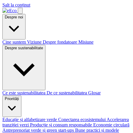
Salt la conținut
Despre noi
Cine suntem
Viziune
Despre fondatoare
Misiune
Despre sustenabilitate
Ce este sustenabilitatea
De ce sustenabilitatea
Glosar
Priorități
Educație și alfabetizare verde
Conectarea ecosistemului
Accelerarea
tranziției verzi
Producție și consum responsabile
Economie circulară
Antreprenoriat verde și green start-ups
Bune practici și modele