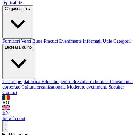
replicabile
Ce găsești aici
Furnizori Verzi
Bune Practici
Evenimente
Informații Utile
Categorii
Lucrează cu noi
Listare pe platforma
Educatie pentru dezvoltare durabila
Consultanta
corporate
Cultura organizationala
Moderare eveniment. Speaker
Contact
RO
EN
Intră în cont
Despre noi