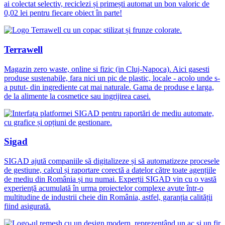
ai colectat selectiv, reciclezi și primești automat un bon valoric de
0,02 lei pentru fiecare obiect în parte!
Terrawell
Magazin zero waste, online si fizic (in Cluj-Napoca). Aici gasesti
produse sustenabile, fara nici un pic de plastic, locale - acolo unde s-
a putut- din ingrediente cat mai naturale. Gama de produse e larga,
de la alimente la cosmetice sau ingrijirea casei.
Sigad
SIGAD ajută companiile să digitalizeze și să automatizeze procesele
de gestiune, calcul și raportare corectă a datelor către toate agențiile
de mediu din România și nu numai. Experții SIGAD vin cu o vastă
experiență acumulată în urma proiectelor complexe avute într-o
multitudine de industrii cheie din România, astfel, garanția calității
fiind asigurată.