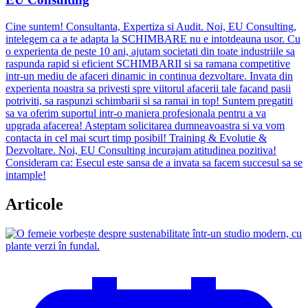
Cine suntem! Consultanta, Expertiza si Audit. Noi, EU Consulting,
intelegem ca a te adapta la SCHIMBARE nu e intotdeauna usor. Cu
o experienta de peste 10 ani, ajutam societati din toate industriile sa
raspunda rapid si eficient SCHIMBARII si sa ramana competitive
intr-un mediu de afaceri dinamic in continua dezvoltare. Invata din
experienta noastra sa privesti spre viitorul afacerii tale facand pasii
potriviti, sa raspunzi schimbarii si sa ramai in top! Suntem pregatiti
sa va oferim suportul intr-o maniera profesionala pentru a va
upgrada afacerea! Asteptam solicitarea dumneavoastra si va vom
contacta in cel mai scurt timp posibil! Training & Evolutie &
Dezvoltare. Noi, EU Consulting incurajam atitudinea pozitiva!
Consideram ca: Esecul este sansa de a invata sa facem succesul sa se
intample!
Articole