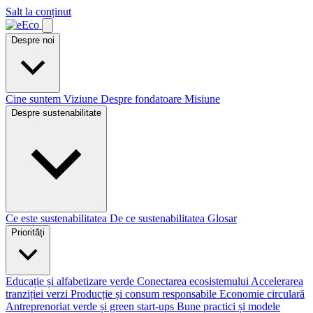
Salt la conținut
Despre noi
Cine suntem
Viziune
Despre fondatoare
Misiune
Despre sustenabilitate
Ce este sustenabilitatea
De ce sustenabilitatea
Glosar
Priorități
Educație și alfabetizare verde
Conectarea ecosistemului
Accelerarea
tranziției verzi
Producție și consum responsabile
Economie circulară
Antreprenoriat verde și green start-ups
Bune practici și modele