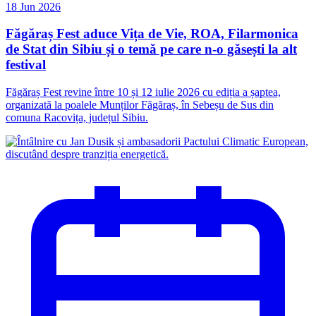
18 Jun 2026
Făgăraș Fest aduce Vița de Vie, ROA, Filarmonica
de Stat din Sibiu și o temă pe care n-o găsești la alt
festival
Făgăraș Fest revine între 10 și 12 iulie 2026 cu ediția a șaptea,
organizată la poalele Munților Făgăraș, în Sebeșu de Sus din
comuna Racovița, județul Sibiu.