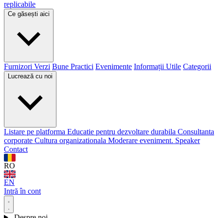
replicabile
Ce găsești aici
Furnizori Verzi
Bune Practici
Evenimente
Informații Utile
Categorii
Lucrează cu noi
Listare pe platforma
Educatie pentru dezvoltare durabila
Consultanta
corporate
Cultura organizationala
Moderare eveniment. Speaker
Contact
RO
EN
Intră în cont
Despre noi