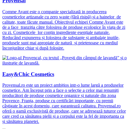
Provensal
Comme Avant este o companie specializată in producerea
cosmeticelor artizanale cu zero waste (fără risipă) și a hainelor de
calitate, toate făcute manual. Obiectivul echipei Comme Avant este
de a face tranziția către folosirea de produse ecologice în viața de zi
cu zi. Cosmeticele lor conțin ingrediente esențiale naturale.
Reducând expunerea și folosirea de substanțe și ambalaje inutile,
produsele sunt mai apropiate de natură și prietenoase cu mediul
înconjurător chiar și după folosire.
Easy&Chic Cosmetics
Provensal.ro este un proiect ambițios intr-o lume largă a produselor
cosmetice. Am început prin a face o selecție a celor mai renumiți
producători de produse cosmetice organice și naturale din zona
Provence, Franța, produse cu certificări importante, cu premii
câștigate în acest domeniu, care garantează calitatea. Provensal.ro
oferă o gamă exclusivistă de produse, care se adresează tuturor celor
care cred ca sănătatea pielii și a corpului este la fel de importanta ca
și sănătatea planetei.