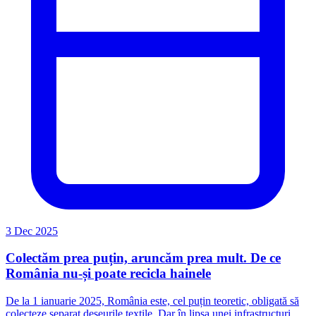
3 Dec 2025
Colectăm prea puțin, aruncăm prea mult. De ce
România nu-și poate recicla hainele
De la 1 ianuarie 2025, România este, cel puțin teoretic, obligată să
colecteze separat deșeurile textile. Dar în lipsa unei infrastructuri