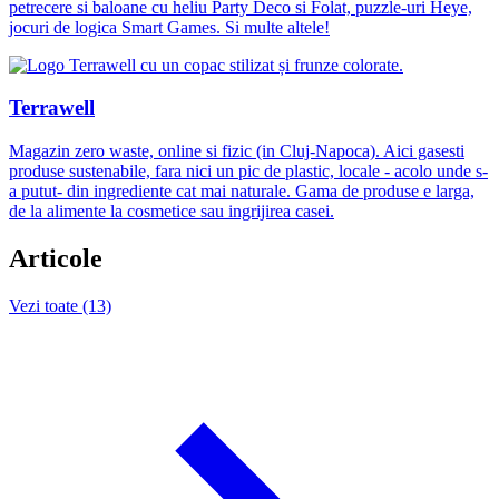
petrecere si baloane cu heliu Party Deco si Folat, puzzle-uri Heye,
jocuri de logica Smart Games. Si multe altele!
Terrawell
Magazin zero waste, online si fizic (in Cluj-Napoca). Aici gasesti
produse sustenabile, fara nici un pic de plastic, locale - acolo unde s-
a putut- din ingrediente cat mai naturale. Gama de produse e larga,
de la alimente la cosmetice sau ingrijirea casei.
Articole
Vezi toate (13)