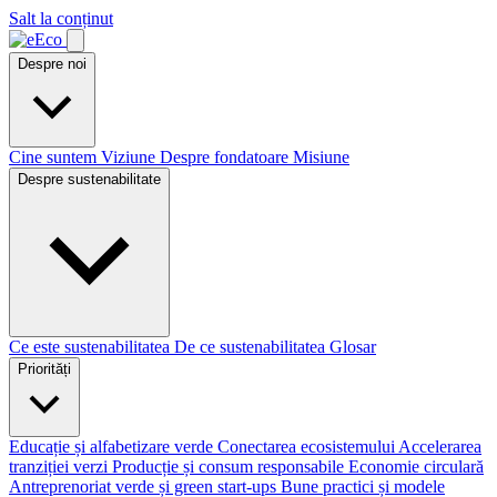
Salt la conținut
Despre noi
Cine suntem
Viziune
Despre fondatoare
Misiune
Despre sustenabilitate
Ce este sustenabilitatea
De ce sustenabilitatea
Glosar
Priorități
Educație și alfabetizare verde
Conectarea ecosistemului
Accelerarea
tranziției verzi
Producție și consum responsabile
Economie circulară
Antreprenoriat verde și green start-ups
Bune practici și modele