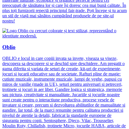
materiale naturale, ecologice și organice perfecte pentru cei
preocupați de sănătatea lor și care își doresc cea mai bună calitate. În
plus toți furnizorii repectă principiul fair-trade. Poți începe și tu acum
un stil de viață mai sănătos cumpărând produsele de pe site-ul
nostru!
Oblio
OBLIO e locul in care copiii invata sa invete, viseaza sa viseze,
descopera sa descopere si se deschid spre deschidere. Am pregatit o
gama diferita si variata de seturi de creatie, kit-uri de experimente,
jocuri si jucarii educative sau de societate. Rafturi pline de magie:
cutiute muzicale, instrumente muzicale, lampi de veghe, papusi cu
miros de vanilie (made in UE), seturi pentru aniversari si petreceri,
trotinete si jocuri in aer liber. Gandire logica si strategica, memorie
sau pictura, creativitate si manualitate. Jucariile si jocurile noastre
sunt create pentru o interactiune productiva, procese vesele de
invatare si creare, precum si dezvoltarea abilitatilor de manualitate si
gandire. Iar totul, de la marci renumite pentru calitatea productiei si
nivelul de atentie la detalii, fabricat la standarde europene de
siguranta pentru copii. Sentosphere, Djeco, Vilac, Trousselier,
Moulin Roty, Chillafish, trotinete Micro, jocurile HABA, articole de