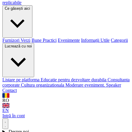
replicabile
Ce găsești aici
Furnizori Verzi
Bune Practici
Evenimente
Informații Utile
Categorii
Lucrează cu noi
Listare pe platforma
Educatie pentru dezvoltare durabila
Consultanta
corporate
Cultura organizationala
Moderare eveniment. Speaker
Contact
RO
EN
Intră în cont
Despre noi