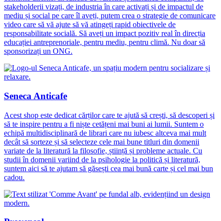
stakeholderii vizați, de industria în care activați și de impactul de
mediu și social pe care îl aveți, putem crea o strategie de comunicare
video care să vă ajute să vă atingeți rapid obiectivele de
responsabilitate socială. Să aveți un impact pozitiv real în direcția
educației antreprenoriale, pentru mediu, pentru climă. Nu doar să
sponsorizați un ONG.
Seneca Anticafe
Acest shop este dedicat cărților care te ajută să crești, să descoperi și
să te inspire pentru a fi niște cetățeni mai buni ai lumii. Suntem o
echipă multidisciplinară de librari care nu iubesc altceva mai mult
decât să sorteze și să selecteze cele mai bune titluri din domenii
variate de la literatură la filosofie, știință și probleme actuale. Cu
studii în domenii variind de la psihologie la politică și literatură,
suntem aici să te ajutam să găsești cea mai bună carte și cel mai bun
cadou.