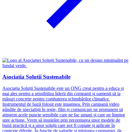
Asociatia Solutii Sustenabile
Asociația Soluții Sustenabile este un ONG creat pentru a educa și
mai ales pentru a sensibiliza liderii din companii și oamenii să ia
măsuri concrete pentru combaterea schimbărilor climatice.
Instrumentul de bază folosit este imaginea. Prin campanii video
gândite de specialiști în regie, film și comunicare ne propunem să
atingem acele puncte sensibile care ne fac umani și care ne împing
spre acțiune. Vrem să inspirăm prin prezentarea unor modele de
bună practică și a unor soluții care pot fi copiate și aplicate în
contexte diferite. În functie de valorile și misiunea companiei, de