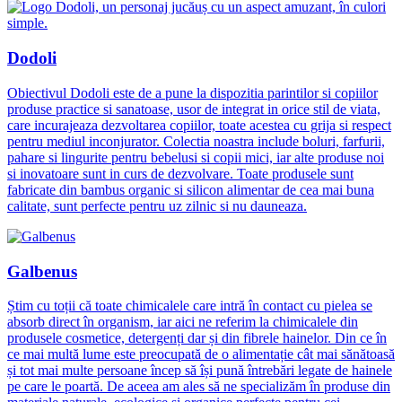
Dodoli
Obiectivul Dodoli este de a pune la dispozitia parintilor si copiilor
produse practice si sanatoase, usor de integrat in orice stil de viata,
care incurajeaza dezvoltarea copiilor, toate acestea cu grija si respect
pentru mediul inconjurator. Colectia noastra include boluri, farfurii,
pahare si lingurite pentru bebelusi si copii mici, iar alte produse noi
si inovatoare sunt in curs de dezvolvare. Toate produsele sunt
fabricate din bambus organic si silicon alimentar de cea mai buna
calitate, sunt perfecte pentru uz zilnic si nu dauneaza.
Galbenus
Știm cu toții că toate chimicalele care intră în contact cu pielea se
absorb direct în organism, iar aici ne referim la chimicalele din
produsele cosmetice, detergenți dar și din fibrele hainelor. Din ce în
ce mai multă lume este preocupată de o alimentație cât mai sănătoasă
și tot mai multe persoane încep să își pună întrebări legate de hainele
pe care le poartă. De aceea am ales să ne specializăm în produse din