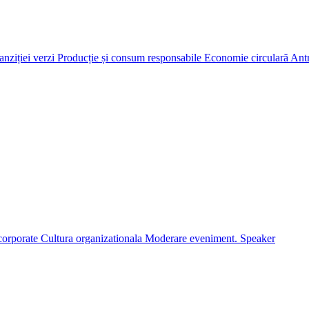
anziției verzi
Producție și consum responsabile
Economie circulară
Antr
corporate
Cultura organizationala
Moderare eveniment. Speaker