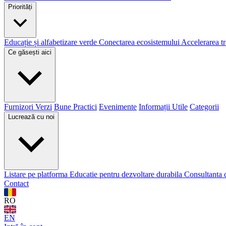
Priorități
Educație și alfabetizare verde
Conectarea ecosistemului
Accelerarea tr
Ce găsești aici
Furnizori Verzi
Bune Practici
Evenimente
Informații Utile
Categorii
Lucrează cu noi
Listare pe platforma
Educatie pentru dezvoltare durabila
Consultanta 
Contact
RO
EN