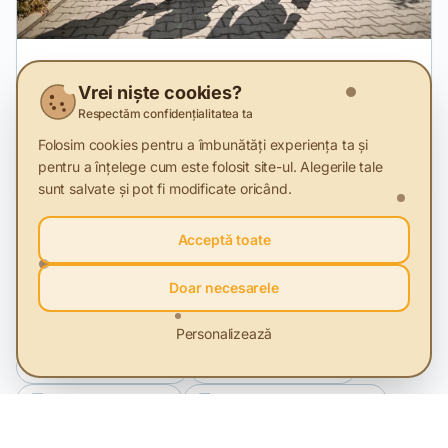
28 Nov 2025
Vrei niște cookies?
Românii au obosit să mai fie sustenabili în
Respectăm confidențialitatea ta
2025
Folosim cookies pentru a îmbunătăți experiența ta și
Studiu MKOR despre Consumatorul etic din România în
pentru a înțelege cum este folosit site-ul. Alegerile tale
2025, comparativ cu 2024
sunt salvate și pot fi modificate oricând.
Acceptă toate
Termeni cheie
Doar necesarele
Economia circulară
Comunități durabile
Personalizează
Consumul sustenabil
Inovația sustenabilă
Agricultura durabilă
Managementul deșeurilor
Impactul de mediu al produselor