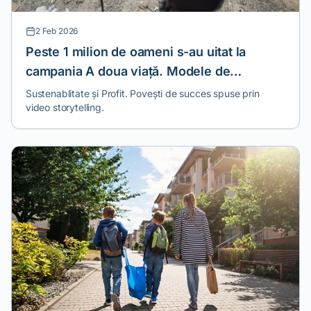
2 Feb 2026
Peste 1 milion de oameni s-au uitat la
campania A doua viață. Modele de
economie circulară
Sustenablitate și Profit. Povești de succes spuse prin
video storytelling.