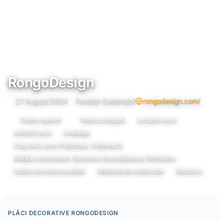
RongoDesign
27 August 2024
Furnizor Sustenabil
rongodesign.com/
Pentru oameni
Pentru companii
Locuinte verzi
Achizitii verzi
Ambalaje
Case de la zero. Proiectare. Arhitectură
Mobila si decoratiuni. Renovare, Reconditionare, Refolosire.
Izolare termică și acustică
Materiale de constructie
Reciclare
PLĂCI DECORATIVE RONGODESIGN