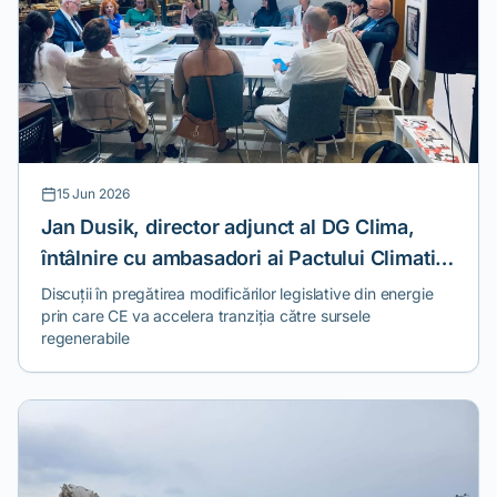
15 Jun 2026
Jan Dusik, director adjunct al DG Clima,
întâlnire cu ambasadori ai Pactului Climatic
European
Discuții în pregătirea modificărilor legislative din energie
prin care CE va accelera tranziția către sursele
regenerabile