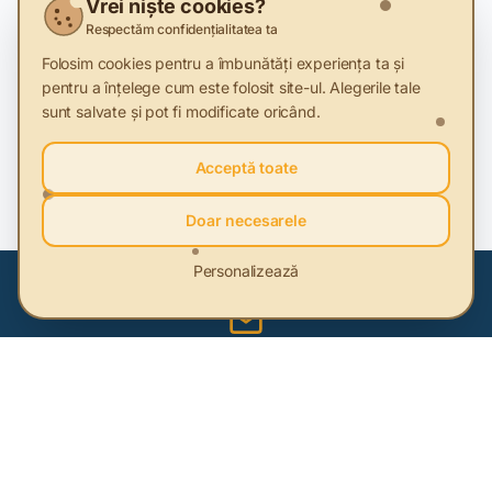
alimentare. Marius Tudosiei de la Băcănia Veche ne
Vrei niște cookies?
explică
Respectăm confidențialitatea ta
Folosim cookies pentru a îmbunătăți experiența ta și
pentru a înțelege cum este folosit site-ul. Alegerile tale
sunt salvate și pot fi modificate oricând.
Termeni cheie
Acceptă toate
Inovația sustenabilă
Doar necesarele
Personalizează
Abonează-te la newsletter
Fii primul care află cele mai noi informații despre
sustenabilitate