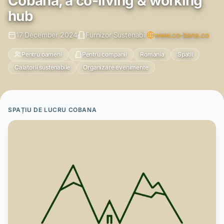
Cobana, a co-living & working
hub
17 December 2024
Furnizor Sustenabil
www.co-bana.co
Pentru oameni
Pentru companii
Romania
Spatii
Calatorii sustenabile
Organizare evenimente
SPAȚIU DE LUCRU COBANA