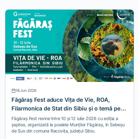
18 Jun 2026
Făgăraș Fest aduce Vița de Vie, ROA,
Filarmonica de Stat din Sibiu și o temă pe
care n-o găsești la alt festival
Făgăraș Fest revine între 10 și 12 iulie 2026 cu ediția a
șaptea, organizată la poalele Munților Făgăraș, în Sebeșu
de Sus din comuna Racovița, județul Sibiu.