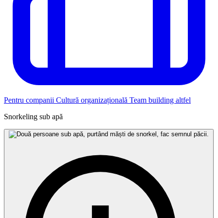
Pentru companii
Cultură organizațională
Team building altfel
Snorkeling sub apă