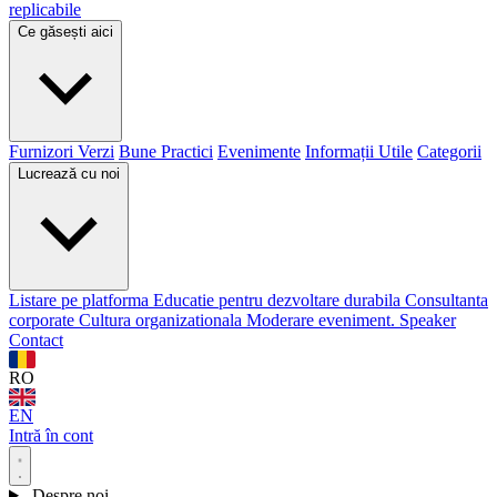
replicabile
Ce găsești aici
Furnizori Verzi
Bune Practici
Evenimente
Informații Utile
Categorii
Lucrează cu noi
Listare pe platforma
Educatie pentru dezvoltare durabila
Consultanta
corporate
Cultura organizationala
Moderare eveniment. Speaker
Contact
RO
EN
Intră în cont
Despre noi