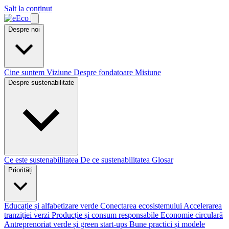
Salt la conținut
Despre noi
Cine suntem
Viziune
Despre fondatoare
Misiune
Despre sustenabilitate
Ce este sustenabilitatea
De ce sustenabilitatea
Glosar
Priorități
Educație și alfabetizare verde
Conectarea ecosistemului
Accelerarea
tranziției verzi
Producție și consum responsabile
Economie circulară
Antreprenoriat verde și green start-ups
Bune practici și modele