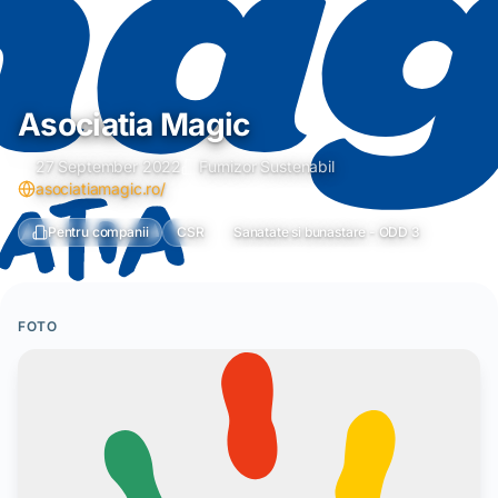
Asociatia Magic
27 September 2022
Furnizor Sustenabil
asociatiamagic.ro/
Pentru companii
CSR
Sanatate si bunastare - ODD 3
FOTO