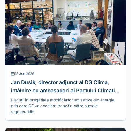
15 Jun 2026
Jan Dusik, director adjunct al DG Clima,
întâlnire cu ambasadori ai Pactului Climatic
European
Discuții în pregătirea modificărilor legislative din energie
prin care CE va accelera tranziția către sursele
regenerabile