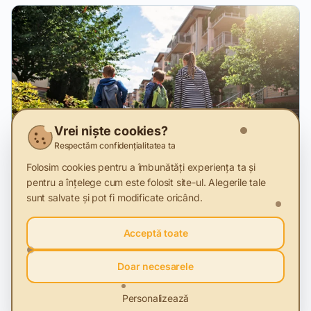
Vrei niște cookies?
Respectăm confidențialitatea ta
Folosim cookies pentru a îmbunătăți experiența ta și
pentru a înțelege cum este folosit site-ul. Alegerile tale
sunt salvate și pot fi modificate oricând.
28 Nov 2025
Acceptă toate
Românii au obosit să mai fie sustenabili în
2025
Doar necesarele
Studiu MKOR despre Consumatorul etic din România în
2025, comparativ cu 2024
Personalizează