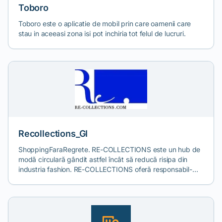
Toboro
Toboro este o aplicatie de mobil prin care oamenii care
stau in aceeasi zona isi pot inchiria tot felul de lucruri.
Recollections_GI
ShoppingFaraRegrete. RE-COLLECTIONS este un hub de
modă circulară gândit astfel încât să reducă risipa din
industria fashion. RE-COLLECTIONS oferă responsabil-
produse de outlet de la designeri români, colecții în ediții
limitate din materiale alternative, serii mici de produse
upcycled realizate din stocuri nevândute și desigur
componența de produse pre-owned.