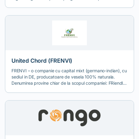
comunități.
United Chord (FRENVI)
FRENVI – o companie cu capital mixt (germano-indian), cu
sediul in DE, producatoare de vesela 100% naturala.
Denumirea provine chiar de la scopul companiei: FRiendly
ENVIronment. Frenvi ofera prin brandurile sale o
alternativa naturala la produsele de plastic de unica
folosinta. United Chord este partenerul unic, exclusiv,
distribuitorul autorizat al companiei FRENVI in RO, BG &
Moldova.