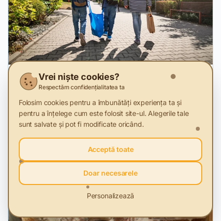
Vrei niște cookies?
28 Nov 2025
Respectăm confidențialitatea ta
Românii au obosit să mai fie sustenabili în
Folosim cookies pentru a îmbunătăți experiența ta și
2025
pentru a înțelege cum este folosit site-ul. Alegerile tale
Studiu MKOR despre Consumatorul etic din România în
sunt salvate și pot fi modificate oricând.
2025, comparativ cu 2024
Acceptă toate
Doar necesarele
Personalizează