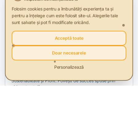
Analiză la un an de la introducerea obligativității colectării
articol REDU poartă amprenta creativității și a
Folosim cookies pentru a îmbunătăți experiența ta și
separate a textilelor
angajamentului pentru un viitor mai bun.
pentru a înțelege cum este folosit site-ul. Alegerile tale
sunt salvate și pot fi modificate oricând.
Acceptă toate
Doar necesarele
2 Feb 2026
Peste 1 milion de oameni s-au uitat la
Personalizează
campania A doua viață. Modele de
economie circulară
Sustenablitate și Profit. Povești de succes spuse prin
video storytelling.
3 Dec 2025