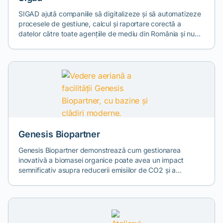
SIGAD ajută companiile să digitalizeze și să automatizeze
procesele de gestiune, calcul și raportare corectă a
datelor către toate agențiile de mediu din România și nu
numai. Experții SIGAD vin cu o vastă experiență acumulată
în urma proiectelor complexe avute într-o multitudine de
industrii cheie din România, astfel, garanția calității fiind
asigurată.
Genesis Biopartner
Genesis Biopartner demonstrează cum gestionarea
inovativă a biomasei organice poate avea un impact
semnificativ asupra reducerii emisiilor de CO2 și a
conservării mediului. Compania contribuie la eforturile
globale de combatere a schimbărilor climatice și la
protejarea mediului pentru generațiile viitoare.