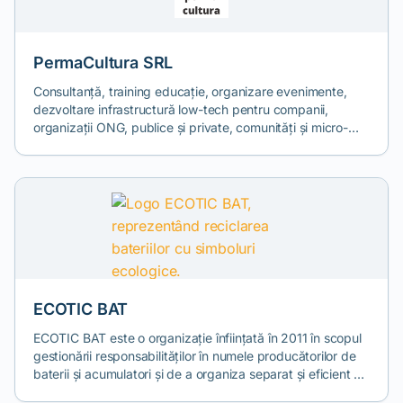
unul dintre obiectivele FEPRA EPR SA este acela de a
participa activ la măsurile de îmbunătățire a sistemului.
PermaCultura SRL
Consultanță, training educație, organizare evenimente,
dezvoltare infrastructură low-tech pentru companii,
organizații ONG, publice și private, comunități și micro-
comunități de proximitate pentru: - sustenabilitate
aplicată, ecologie profundă - sisteme RRR, zero-waste,
compostare - permacultură, grădini comunitare.
ECOTIC BAT
ECOTIC BAT este o organizație înființată în 2011 în scopul
gestionării responsabilităților în numele producătorilor de
baterii și acumulatori și de a organiza separat și eficient o
componentă complementară activității de bază a ECOTIC: