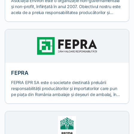
Asociația Environ este o organizație non-guvernamentală
și non-profit, înființată în anul 2007. Obiectivul nostru este
acela de a prelua responsabilitatea producătorilor și
importatorilor de echipamente electrice și electronice prin
colectarea și reciclarea acestor produse la finalul ciclului
de viață
FEPRA
FEPRA EPR SA este o societate destinată preluării
responsabilității producătorilor și importatorilor care pun
pe piața din România ambalaje și deșeuri de ambalaj, în
vederea realizării obligațiilor legale de reciclare și
valorificare ale acestora. Sistemul de răspundere extinsă a
producătorului este modalitatea prin care România dorește
să atingă țintele de țară asumate prin semnarea tratatului
de aderare. Încurajarea acestui sistem prin crearea unui
cadru legal adecvat este o necesitate în acest moment, iar