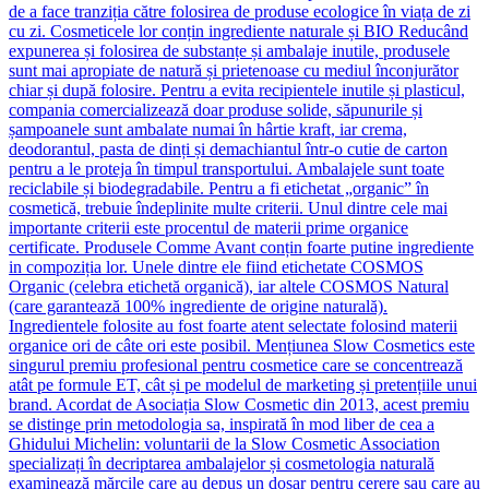
de a face tranziția către folosirea de produse ecologice în viața de zi
cu zi. Cosmeticele lor conțin ingrediente naturale și BIO Reducând
expunerea și folosirea de substanțe și ambalaje inutile, produsele
sunt mai apropiate de natură și prietenoase cu mediul înconjurător
chiar și după folosire. Pentru a evita recipientele inutile și plasticul,
compania comercializează doar produse solide, săpunurile și
șampoanele sunt ambalate numai în hârtie kraft, iar crema,
deodorantul, pasta de dinți și demachiantul într-o cutie de carton
pentru a le proteja în timpul transportului. Ambalajele sunt toate
reciclabile și biodegradabile. Pentru a fi etichetat „organic” în
cosmetică, trebuie îndeplinite multe criterii. Unul dintre cele mai
importante criterii este procentul de materii prime organice
certificate. Produsele Comme Avant conțin foarte putine ingrediente
in compoziția lor. Unele dintre ele fiind etichetate COSMOS
Organic (celebra etichetă organică), iar altele COSMOS Natural
(care garantează 100% ingrediente de origine naturală).
Ingredientele folosite au fost foarte atent selectate folosind materii
organice ori de câte ori este posibil. Mențiunea Slow Cosmetics este
singurul premiu profesional pentru cosmetice care se concentrează
atât pe formule ET, cât și pe modelul de marketing și pretențiile unui
brand. Acordat de Asociația Slow Cosmetic din 2013, acest premiu
se distinge prin metodologia sa, inspirată în mod liber de cea a
Ghidului Michelin: voluntarii de la Slow Cosmetic Association
specializați în decriptarea ambalajelor și cosmetologia naturală
examinează mărcile care au depus un dosar pentru cerere sau care au