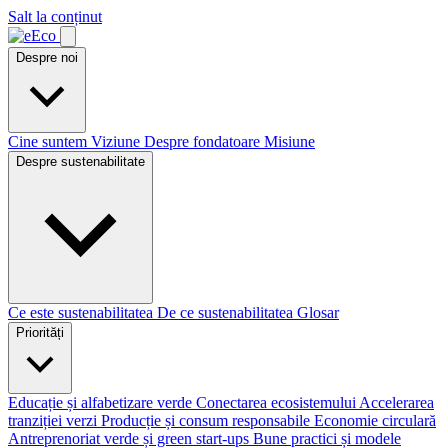
Salt la conținut
Despre noi
Cine suntem
Viziune
Despre fondatoare
Misiune
Despre sustenabilitate
Ce este sustenabilitatea
De ce sustenabilitatea
Glosar
Priorități
Educație și alfabetizare verde
Conectarea ecosistemului
Accelerarea
tranziției verzi
Producție și consum responsabile
Economie circulară
Antreprenoriat verde și green start-ups
Bune practici și modele