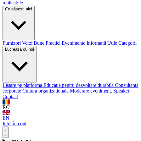
replicabile
Ce găsești aici
Furnizori Verzi
Bune Practici
Evenimente
Informații Utile
Categorii
Lucrează cu noi
Listare pe platforma
Educatie pentru dezvoltare durabila
Consultanta
corporate
Cultura organizationala
Moderare eveniment. Speaker
Contact
RO
EN
Intră în cont
Despre noi