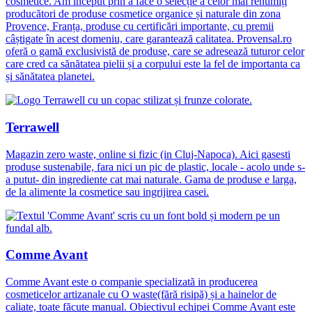
cosmetice. Am început prin a face o selecție a celor mai renumiți
producători de produse cosmetice organice și naturale din zona
Provence, Franța, produse cu certificări importante, cu premii
câștigate în acest domeniu, care garantează calitatea. Provensal.ro
oferă o gamă exclusivistă de produse, care se adresează tuturor celor
care cred ca sănătatea pielii și a corpului este la fel de importanta ca
și sănătatea planetei.
Terrawell
Magazin zero waste, online si fizic (in Cluj-Napoca). Aici gasesti
produse sustenabile, fara nici un pic de plastic, locale - acolo unde s-
a putut- din ingrediente cat mai naturale. Gama de produse e larga,
de la alimente la cosmetice sau ingrijirea casei.
Comme Avant
Comme Avant este o companie specializată in producerea
cosmeticelor artizanale cu O waste(fără risipă) și a hainelor de
caliate, toate făcute manual. Obiectivul echipei Comme Avant este