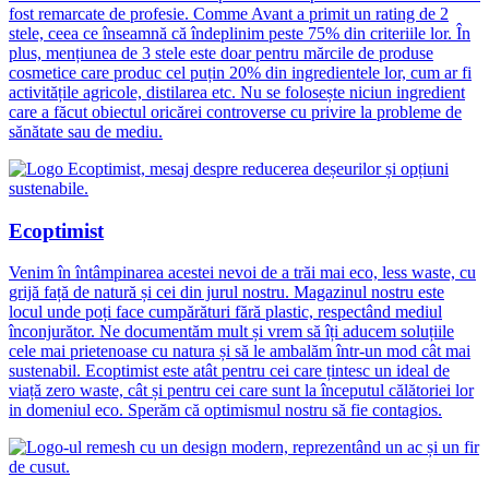
fost remarcate de profesie. Comme Avant a primit un rating de 2
stele, ceea ce înseamnă că îndeplinim peste 75% din criteriile lor. În
plus, mențiunea de 3 stele este doar pentru mărcile de produse
cosmetice care produc cel puțin 20% din ingredientele lor, cum ar fi
activitățile agricole, distilarea etc. Nu se folosește niciun ingredient
care a făcut obiectul oricărei controverse cu privire la probleme de
sănătate sau de mediu.
Ecoptimist
Venim în întâmpinarea acestei nevoi de a trăi mai eco, less waste, cu
grijă față de natură și cei din jurul nostru. Magazinul nostru este
locul unde poți face cumpărături fără plastic, respectând mediul
înconjurător. Ne documentăm mult și vrem să îți aducem soluțiile
cele mai prietenoase cu natura și să le ambalăm într-un mod cât mai
sustenabil. Ecoptimist este atât pentru cei care țintesc un ideal de
viață zero waste, cât și pentru cei care sunt la începutul călătoriei lor
in domeniul eco. Sperăm că optimismul nostru să fie contagios.