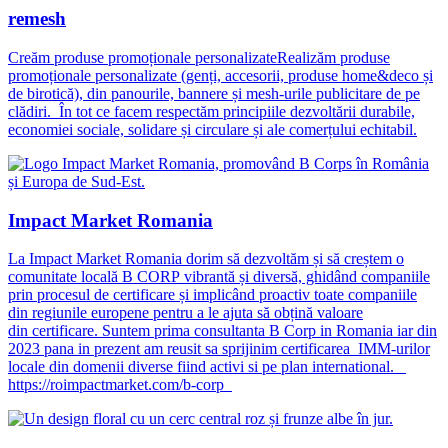
remesh
Creăm produse promoționale personalizateRealizăm produse
promoționale personalizate (genți, accesorii, produse home&deco și
de birotică), din panourile, bannere și mesh-urile publicitare de pe
clădiri. În tot ce facem respectăm principiile dezvoltării durabile,
economiei sociale, solidare și circulare și ale comerțului echitabil.
Impact Market Romania
La Impact Market Romania dorim să dezvoltăm și să creștem o
comunitate locală B CORP vibrantă și diversă, ghidând companiile
prin procesul de certificare și implicând proactiv toate companiile
din regiunile europene pentru a le ajuta să obțină valoare
din certificare. Suntem prima consultanta B Corp in Romania iar din
2023 pana in prezent am reusit sa sprijinim certificarea IMM-urilor
locale din domenii diverse fiind activi si pe plan international.
https://roimpactmarket.com/b-corp