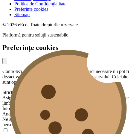
Politica de Confidențialitate
Preferințe cookies
Sitemap
© 2026 eEco. Toate drepturile rezervate.
Platformă pentru soluții sustenabile
Preferințe cookies
Controlezi ce date partajezi cu noi. Cookies strict necesare nu pot fi
dezactivate — sunt esențiale pentru funcționarea site-ului. Celelalte
sunt opționale.
Strict necesare
Asigură funcționalități de bază: securitate, sesiunea ta, preferința de
limbă.
Întotdeauna activ
Analiză
Ne ajută să înțelegem cum este folosit site-ul, fără a te identifica
personal. Datele sunt agregate și anonimizate.