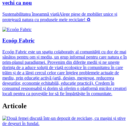
vechi ca nou
Sustenabilitatea înseamnă viațăAlege piese de mobilier unice și
protejează natura cu produsele mele reciclate! ♻️
Ecoóp Fabric
Ecoóp Fabric este un spațiu colaborativ al comunității cu dor de mai
sănătos pentru om și mediu, un grup informal pentru care natura e în
prim-planul paradigmei. Provenim din diferite medii și ne unește
dorința de a aduce soluții de viață ecologice în comunitatea în care
trăim și de a lărgi cercul celor care înțeleg problemele actuale de
mediu, prin educație activă (artă, design, meșteșug, reducerea
deșeurilor, economie echitabilă, educație practică). Credem în
consumul responsabil și dorim să oferim o platformă micilor creatori
locali pentru ca poveștile lor să fie împărtășite în comunitate.
Articole