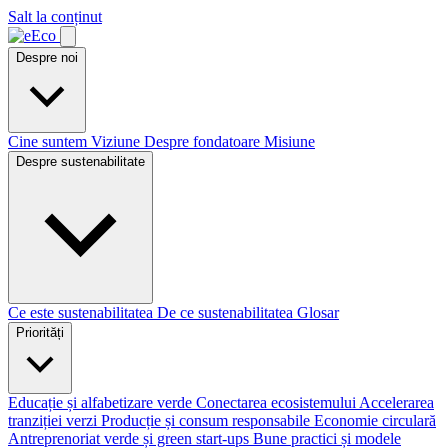
Salt la conținut
Despre noi
Cine suntem
Viziune
Despre fondatoare
Misiune
Despre sustenabilitate
Ce este sustenabilitatea
De ce sustenabilitatea
Glosar
Priorități
Educație și alfabetizare verde
Conectarea ecosistemului
Accelerarea
tranziției verzi
Producție și consum responsabile
Economie circulară
Antreprenoriat verde și green start-ups
Bune practici și modele