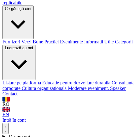
replicabile
Ce găsești aici
Furnizori Verzi
Bune Practici
Evenimente
Informații Utile
Categorii
Lucrează cu noi
Listare pe platforma
Educatie pentru dezvoltare durabila
Consultanta
corporate
Cultura organizationala
Moderare eveniment. Speaker
Contact
RO
EN
Intră în cont
Despre noi