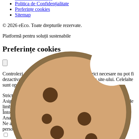
Politica de Confidențialitate
Preferințe cookies
Sitemap
© 2026 eEco. Toate drepturile rezervate.
Platformă pentru soluții sustenabile
Preferințe cookies
Controlezi ce date partajezi cu noi. Cookies strict necesare nu pot fi
dezactivate — sunt esențiale pentru funcționarea site-ului. Celelalte
sunt opționale.
Strict necesare
Asigură funcționalități de bază: securitate, sesiunea ta, preferința de
limbă.
Întotdeauna activ
Analiză
Ne ajută să înțelegem cum este folosit site-ul, fără a te identifica
personal. Datele sunt agregate și anonimizate.