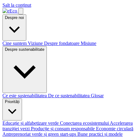
Salt la conținut
Despre noi
Cine suntem
Viziune
Despre fondatoare
Misiune
Despre sustenabilitate
Ce este sustenabilitatea
De ce sustenabilitatea
Glosar
Priorități
Educație și alfabetizare verde
Conectarea ecosistemului
Accelerarea
tranziției verzi
Producție și consum responsabile
Economie circulară
Antreprenoriat verde și green start-ups
Bune practici și modele