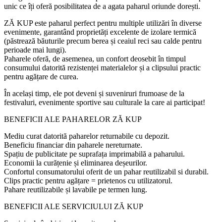
unic ce îți oferă posibilitatea de a agata paharul oriunde dorești.
ZĂ KUP este paharul perfect pentru multiple utilizări în diverse
evenimente, garantând proprietăți excelente de izolare termică
(păstrează băuturile precum berea și ceaiul reci sau calde pentru
perioade mai lungi).
Paharele oferă, de asemenea, un confort deosebit în timpul
consumului datorită rezistenței materialelor și a clipsului practic
pentru agățare de curea.
În același timp, ele pot deveni și suveniruri frumoase de la
festivaluri, evenimente sportive sau culturale la care ai participat!
BENEFICII ALE PAHARELOR ZĂ KUP
Mediu curat datorită paharelor returnabile cu depozit.
Beneficiu financiar din paharele nereturnate.
Spațiu de publicitate pe suprafața imprimabilă a paharului.
Economii la curățenie și eliminarea deșeurilor.
Confortul consumatorului oferit de un pahar reutilizabil si durabil.
Clips practic pentru agățare = prietenos cu utilizatorul.
Pahare reutilizabile și lavabile pe termen lung.
BENEFICII ALE SERVICIULUI ZĂ KUP