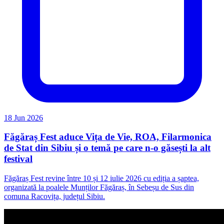
18 Jun 2026
Făgăraș Fest aduce Vița de Vie, ROA, Filarmonica
de Stat din Sibiu și o temă pe care n-o găsești la alt
festival
Făgăraș Fest revine între 10 și 12 iulie 2026 cu ediția a șaptea,
organizată la poalele Munților Făgăraș, în Sebeșu de Sus din
comuna Racovița, județul Sibiu.