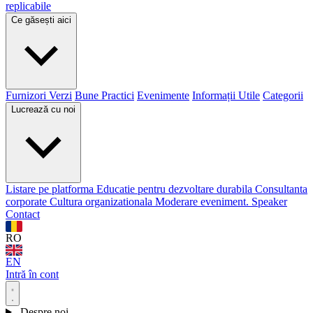
replicabile
Ce găsești aici
Furnizori Verzi
Bune Practici
Evenimente
Informații Utile
Categorii
Lucrează cu noi
Listare pe platforma
Educatie pentru dezvoltare durabila
Consultanta
corporate
Cultura organizationala
Moderare eveniment. Speaker
Contact
RO
EN
Intră în cont
Despre noi