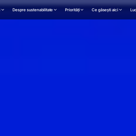
i
Despre sustenabilitate
Priorități
Ce găsești aici
Luc