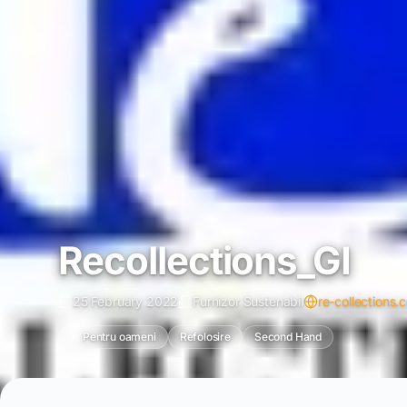
Recollections_GI
25 February 2022
Furnizor Sustenabil
re-collections.
Pentru oameni
Refolosire
Second Hand