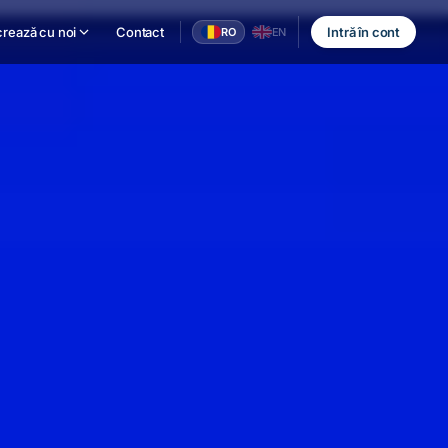
rează cu noi
Contact
Intră în cont
RO
EN