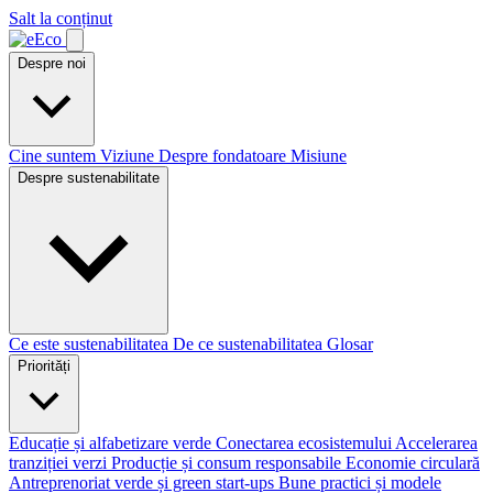
Salt la conținut
Despre noi
Cine suntem
Viziune
Despre fondatoare
Misiune
Despre sustenabilitate
Ce este sustenabilitatea
De ce sustenabilitatea
Glosar
Priorități
Educație și alfabetizare verde
Conectarea ecosistemului
Accelerarea
tranziției verzi
Producție și consum responsabile
Economie circulară
Antreprenoriat verde și green start-ups
Bune practici și modele