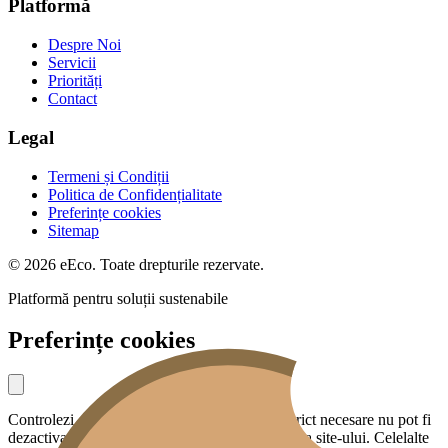
Platformă
Despre Noi
Servicii
Priorități
Contact
Legal
Termeni și Condiții
Politica de Confidențialitate
Preferințe cookies
Sitemap
© 2026 eEco. Toate drepturile rezervate.
Platformă pentru soluții sustenabile
Preferințe cookies
Controlezi ce date partajezi cu noi. Cookies strict necesare nu pot fi
dezactivate — sunt esențiale pentru funcționarea site-ului. Celelalte