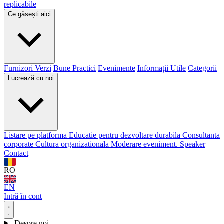
replicabile
Ce găsești aici
Furnizori Verzi
Bune Practici
Evenimente
Informații Utile
Categorii
Lucrează cu noi
Listare pe platforma
Educatie pentru dezvoltare durabila
Consultanta
corporate
Cultura organizationala
Moderare eveniment. Speaker
Contact
RO
EN
Intră în cont
Despre noi