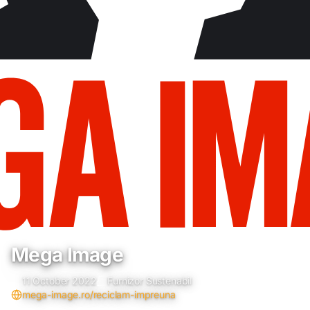
Mega Image
11 October 2022
Furnizor Sustenabil
mega-image.ro/reciclam-impreuna