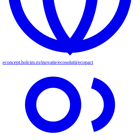
econcept.holcim.ro/inovatie/ecosolutii/ecopact