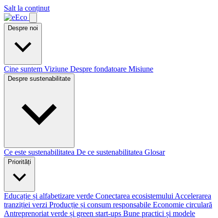
Salt la conținut
Despre noi
Cine suntem
Viziune
Despre fondatoare
Misiune
Despre sustenabilitate
Ce este sustenabilitatea
De ce sustenabilitatea
Glosar
Priorități
Educație și alfabetizare verde
Conectarea ecosistemului
Accelerarea
tranziției verzi
Producție și consum responsabile
Economie circulară
Antreprenoriat verde și green start-ups
Bune practici și modele