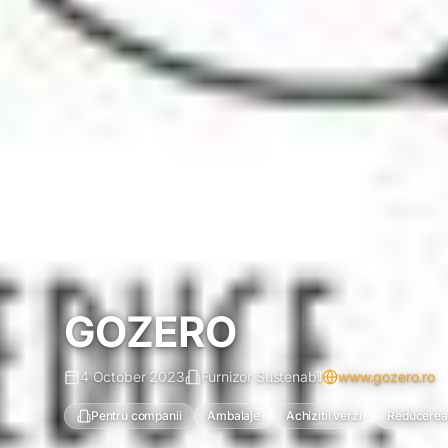
GOZERO
4 October 2023
Furnizor Sustenabil
www.gozero.ro
Pentru companii
Ambalaje
Achizitii verzi
Reducerea