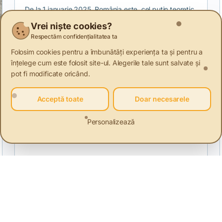
hainele
De la 1 ianuarie 2025, România este, cel puțin teoretic,
obligată să colecteze separat deșeurile textile. Dar în
Vrei niște cookies?
lipsa unei infrastructuri reale și a unui sistem național
Respectăm confidențialitatea ta
de monitorizare, colectare și raportare, această
obligație riscă să devină una formală, fără impact
Folosim cookies pentru a îmbunătăți experiența ta și pentru a
asupra mediului sau a modului în care tratăm hainele
înțelege cum este folosit site-ul. Alegerile tale sunt salvate și
uzate.
pot fi modificate oricând.
Acceptă toate
Doar necesarele
Personalizează