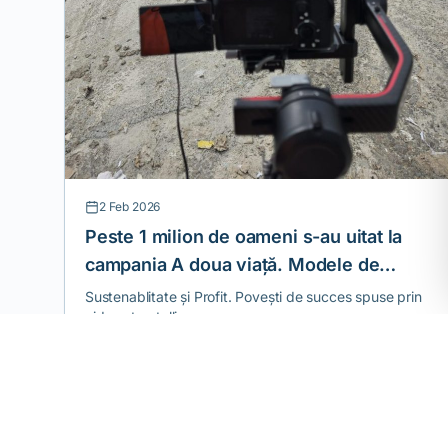
2 Feb 2026
Peste 1 milion de oameni s-au uitat la
campania A doua viață. Modele de
economie circulară
Sustenablitate și Profit. Povești de succes spuse prin
video storytelling.
Termeni cheie