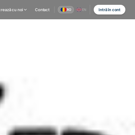
rează cu noi
Contact
Intră în cont
RO
EN