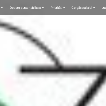
i
Despre sustenabilitate
Priorități
Ce găsești aici
Luc