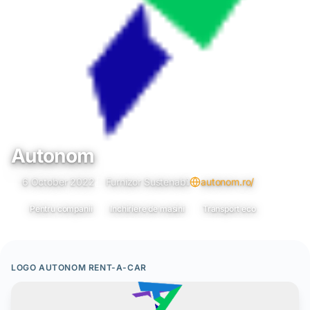
Autonom
6 October 2022
Furnizor Sustenabil
autonom.ro/
Pentru companii
Inchiriere de masini
Transport eco
LOGO AUTONOM RENT-A-CAR