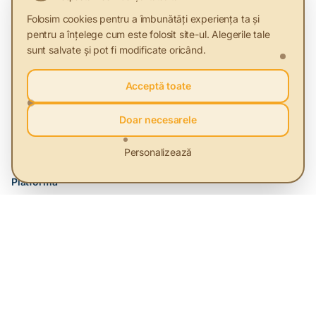
Folosim cookies pentru a îmbunătăți experiența ta și
pentru a înțelege cum este folosit site-ul. Alegerile tale
Despre Sustenabilitate
sunt salvate și pot fi modificate oricând.
Articole
Acceptă toate
Furnizori Verzi
Doar necesarele
Evenimente
Glosar
Personalizează
Platformă
Despre Noi
Servicii
Priorități
Contact