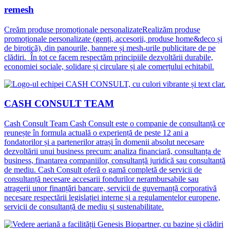
remesh
Creăm produse promoționale personalizateRealizăm produse
promoționale personalizate (genți, accesorii, produse home&deco și
de birotică), din panourile, bannere și mesh-urile publicitare de pe
clădiri. În tot ce facem respectăm principiile dezvoltării durabile,
economiei sociale, solidare și circulare și ale comerțului echitabil.
CASH CONSULT TEAM
Cash Consult Team Cash Consult este o companie de consultanță ce
reunește în formula actuală o experiență de peste 12 ani a
fondatorilor și a partenerilor atrași în domenii absolut necesare
dezvoltării unui business precum: analiza financiară, consultanța de
business, finantarea companiilor, consultanță juridică sau consultanță
de mediu. Cash Consult oferă o gamă completă de servicii de
consultanță necesare accesarii fondurilor nerambursabile sau
atragerii unor finanțări bancare, servicii de guvernanță corporativă
necesare respectării legislației interne și a regulamentelor europene,
servicii de consultanță de mediu și sustenabilitate.