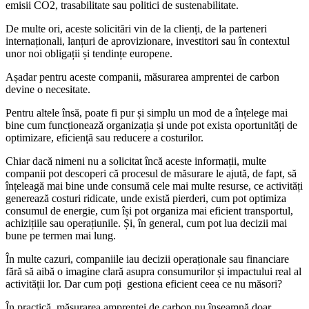
emisii CO2, trasabilitate sau politici de sustenabilitate.
De multe ori, aceste solicitări vin de la clienți, de la parteneri
internaționali, lanțuri de aprovizionare, investitori sau în contextul
unor noi obligații și tendințe europene.
Așadar pentru aceste companii, măsurarea amprentei de carbon
devine o necesitate.
Pentru altele însă, poate fi pur și simplu un mod de a înțelege mai
bine cum funcționează organizația și unde pot exista oportunități de
optimizare, eficiență sau reducere a costurilor.
Chiar dacă nimeni nu a solicitat încă aceste informații, multe
companii pot descoperi că procesul de măsurare le ajută, de fapt, să
înțeleagă mai bine unde consumă cele mai multe resurse, ce activități
generează costuri ridicate, unde există pierderi, cum pot optimiza
consumul de energie, cum își pot organiza mai eficient transportul,
achizițiile sau operațiunile. Și, în general, cum pot lua decizii mai
bune pe termen mai lung.
În multe cazuri, companiile iau decizii operaționale sau financiare
fără să aibă o imagine clară asupra consumurilor și impactului real al
activității lor. Dar cum poți gestiona eficient ceea ce nu măsori?
În practică, măsurarea amprentei de carbon nu înseamnă doar