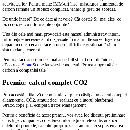
activitatea lor. Pentru multe IMM-uri însă, măsurarea amprentei de
carbon rămâne un subiect complicat, tehnic și greu de abordat.
De unde începi? De ce date ai nevoie? Cât costă? Și, mai ales, ce
faci concret cu informațiile obținute?
Una din cele mai mari provocări este haosul administrativ intern.
Informațiile necesare sunt dispersate în mai multe surse, fișiere și
departamente, ceea ce face procesul dificil de gestionat fără un
sistem clar și coerent.
Pentru a face acest proces mai accesibil și mai ușor de înțeles,
eEco.ro și
StratoScope
lansează concursul „Prima amprentă de
carbon a companiei tale”.
Premiu: calcul complet CO2
Prin această inițiativă o companie va putea câștiga un calcul complet
al amprentei CO2, gratuit deci, realizat cu ajutorul platformei
StratoScope și al echipei Stratos Management.
Pentru a beneficia de acest premiu, vor avea loc discuții preliminare
cu echipa companiei, colectarea informațiilor relevante, analiza
datelor disponibile, calculul propriu-zis al amprentei și prezentarea