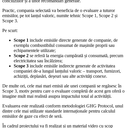
concluziilor și a unor recomandări generale.
Practic, compania selectată va beneficia de o evaluare a tuturor
emisiilor, pe tot lanțul valoric, numite tehnic Scope 1, Scope 2 și
Scope 3.
Pe scurt:
Scope 1
include emisiile directe generate de companie, de
exemplu combustibilul consumat de mașinile proprii sau
echipamentele utilizate;
Scope 2
se referă la energia cumpărată și consumată, precum
electricitatea sau încălzirea;
Scope 3
include emisiile indirecte generate de activitatea
companiei de-a lungul lanțului valoric – transport, furnizori,
achiziții, deplasări, deșeuri sau alte activități conexe.
De multe ori, cele mai mari emisii ale unei companii se regăsesc în
Scope 3, motiv pentru care o evaluare completă de acest gen oferă o
imagine mult mai realistă asupra impactului total al activității.
Evaluarea este realizată conform metodologiei GHG Protocol, unul
dintre cele mai utilizate standarde internaționale pentru calculul
emisiilor de gaze cu efect de seră.
În cadrul proiectului va fi realizat și un material video cu scop