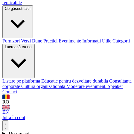
replicabile
Ce găsești aici
Furnizori Verzi
Bune Practici
Evenimente
Informații Utile
Categorii
Lucrează cu noi
Listare pe platforma
Educatie pentru dezvoltare durabila
Consultanta
corporate
Cultura organizationala
Moderare eveniment. Speaker
Contact
RO
EN
Intră în cont
Despre noi