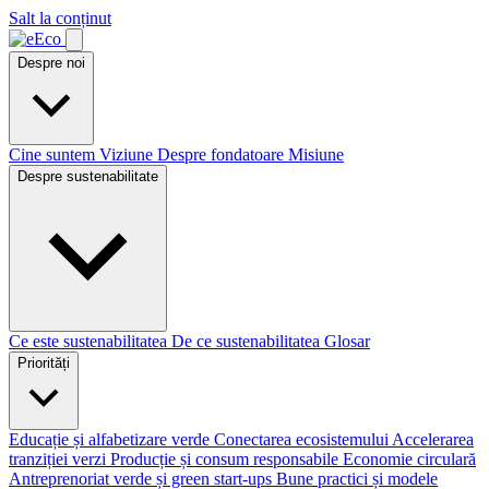
Salt la conținut
Despre noi
Cine suntem
Viziune
Despre fondatoare
Misiune
Despre sustenabilitate
Ce este sustenabilitatea
De ce sustenabilitatea
Glosar
Priorități
Educație și alfabetizare verde
Conectarea ecosistemului
Accelerarea
tranziției verzi
Producție și consum responsabile
Economie circulară
Antreprenoriat verde și green start-ups
Bune practici și modele