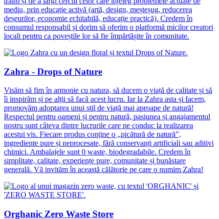
trăim și de a lărgi cercul celor care înțeleg problemele actuale de
mediu, prin educație activă (artă, design, meșteșug, reducerea
deșeurilor, economie echitabilă, educație practică). Credem în
consumul responsabil și dorim să oferim o platformă micilor creatori
locali pentru ca poveștile lor să fie împărtășite în comunitate.
Zahra - Drops of Nature
Visăm să fim în armonie cu natura, să ducem o viață de calitate și să
îi inspirăm și pe alții să facă acest lucru. Iar la Zahra asta și facem,
promovăm adoptarea unui stil de viață mai aproape de natură!
Respectul pentru oameni și pentru natură, pasiunea și angajamentul
nostru sunt câteva dintre lucrurile care ne conduc la realizarea
acestui vis. Fiecare produs conține o „picătură de natură”,
ingrediente pure și neprocesate, fără conservanți artificiali sau aditivi
chimici. Ambalajele sunt 0 waste, biodegradabile. Credem în
simplitate, calitate, experiențe pure, comunitate și bunăstare
generală. Vă invităm în această călătorie pe care o numim Zahra!
Orghanic Zero Waste Store