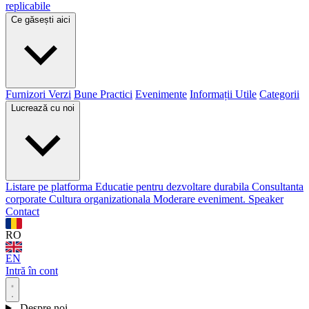
replicabile
Ce găsești aici
Furnizori Verzi
Bune Practici
Evenimente
Informații Utile
Categorii
Lucrează cu noi
Listare pe platforma
Educatie pentru dezvoltare durabila
Consultanta
corporate
Cultura organizationala
Moderare eveniment. Speaker
Contact
RO
EN
Intră în cont
Despre noi