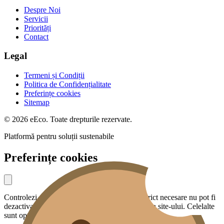
Despre Noi
Servicii
Priorități
Contact
Legal
Termeni și Condiții
Politica de Confidențialitate
Preferințe cookies
Sitemap
© 2026 eEco. Toate drepturile rezervate.
Platformă pentru soluții sustenabile
Preferințe cookies
Controlezi ce date partajezi cu noi. Cookies strict necesare nu pot fi
dezactivate — sunt esențiale pentru funcționarea site-ului. Celelalte
sunt opționale.