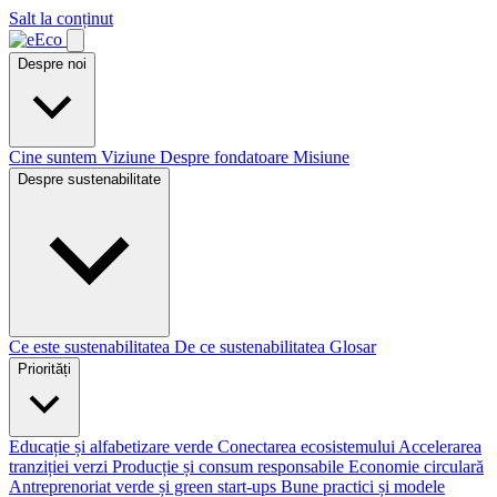
Salt la conținut
Despre noi
Cine suntem
Viziune
Despre fondatoare
Misiune
Despre sustenabilitate
Ce este sustenabilitatea
De ce sustenabilitatea
Glosar
Priorități
Educație și alfabetizare verde
Conectarea ecosistemului
Accelerarea
tranziției verzi
Producție și consum responsabile
Economie circulară
Antreprenoriat verde și green start-ups
Bune practici și modele