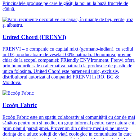
Principalele produse pe care le găsiți la noi au la bază fructele de
cătină.
United Chord (FRENVI)
FRENVI – o companie cu capital mixt (germano-indian), cu sediul
in DE, producatoare de vesela 100% naturala. Denumirea provine
chiar de la scopul companiei: FRiendly ENVIronment. Frenvi ofera
prin brandurile sale o alternativa naturala la produsele de plastic de
unica folosinta. United Chord este partenerul unic, exclusiv,
distribuitorul autorizat al companiei FRENVI in RO, BG &
Moldova.
Ecoóp Fabric
Ecoóp Fabric este un spațiu colaborativ al comunității cu dor de mai
sănătos pentru om și mediu, un grup informal pentru care natura e în
prim-planul paradigmei. Provenim din diferite medii și ne unește
dorința de a aduce soluții de viață ecologice în comunitatea în care