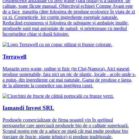
cosmeticelor artizanale cu zero waste (fără risipă) și a hainelor de
calitate, toate făcute manual. Obiectivul echipei Comme Avant este
de a face tranziția către folosirea de produse ecologice în viața de zi
cu zi. Cosmeticele lor conțin ingrediente esențiale naturale.
Reducând expunerea și folosirea de substanțe și ambalaje inutile,
produsele sunt mai apropiate de natură și prietenoase cu mediul
înconjurător chiar și după folosire.
Terrawell
Magazin zero waste, online si fizic (in Cluj-Napoca). Aici gasesti
produse sustenabile, fara nici un pic de plastic, locale - acolo unde s-
a putut- din ingrediente cat mai naturale. Gama de produse e larga,
de la alimente la cosmetice sau ingrijirea casei.
Iamandi Invest SRL
Produsele comercializate de firma noastră vin în sprijinul
persoanelor care apreciază produsele bio de o calitate superioară.
Scopul nostru este de a aduce pe piață căt mai multe produse bio
(nectare de fructe, plante tehnice) și produse tradiționale.