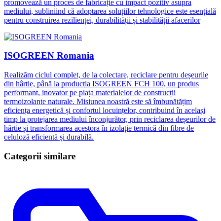
promovează un proces de fabricație cu impact pozitiv asupra
mediului, subliniind că adoptarea soluțiilor tehnologice este esențială
pentru construirea rezilienței, durabilității și stabilității afacerilor
ISOGREEN Romania
Realizăm ciclul complet, de la colectare, reciclare pentru deșeurile
din hârtie, până la producția ISOGREEN FCH 100, un produs
performant, inovator pe piața materialelor de construcții
termoizolante naturale. Misiunea noastră este să îmbunătățim
eficiența energetică și confortul locuințelor, contribuind în același
timp la protejarea mediului înconjurător, prin reciclarea deșeurilor de
hârtie și transformarea acestora în izolație termică din fibre de
celuloză eficientă și durabilă.
Categorii similare