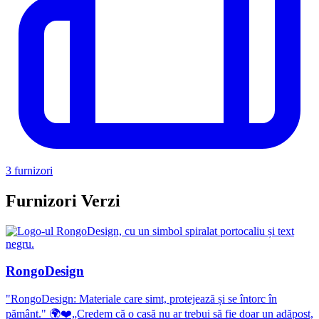
3 furnizori
Furnizori Verzi
RongoDesign
"RongoDesign: Materiale care simt, protejează și se întorc în
pământ." 🌍❤️„Credem că o casă nu ar trebui să fie doar un adăpost,