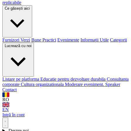
replicabile
Ce găsești aici
Furnizori Verzi
Bune Practici
Evenimente
Informații Utile
Categorii
Lucrează cu noi
Listare pe platforma
Educatie pentru dezvoltare durabila
Consultanta
corporate
Cultura organizationala
Moderare eveniment. Speaker
Contact
RO
EN
Intră în cont
Despre noi