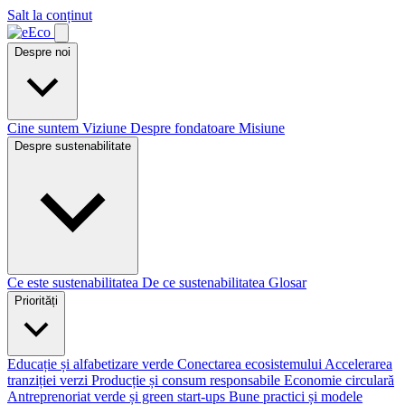
Salt la conținut
Despre noi
Cine suntem
Viziune
Despre fondatoare
Misiune
Despre sustenabilitate
Ce este sustenabilitatea
De ce sustenabilitatea
Glosar
Priorități
Educație și alfabetizare verde
Conectarea ecosistemului
Accelerarea
tranziției verzi
Producție și consum responsabile
Economie circulară
Antreprenoriat verde și green start-ups
Bune practici și modele