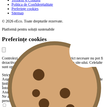
Termeni și Condiții
Politica de Confidențialitate
Preferințe cookies
Sitemap
© 2026 eEco. Toate drepturile rezervate.
Platformă pentru soluții sustenabile
Preferințe cookies
Controlezi ce date partajezi cu noi. Cookies strict necesare nu pot fi
dezactivate — sunt esențiale pentru funcționarea site-ului. Celelalte
sunt opționale.
Strict necesare
Asigură funcționalități de bază: securitate, sesiunea ta, preferința de
limbă.
Întotdeauna activ
Analiză
Ne ajută să înțelegem cum este folosit site-ul, fără a te identifica
personal. Datele sunt agregate și anonimizate.