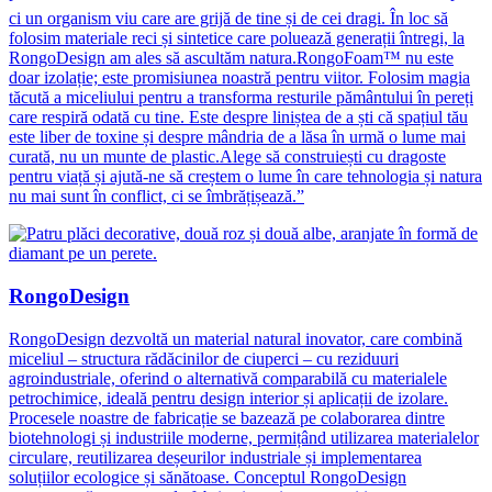
ci un organism viu care are grijă de tine și de cei dragi. În loc să
folosim materiale reci și sintetice care poluează generații întregi, la
RongoDesign am ales să ascultăm natura.RongoFoam™ nu este
doar izolație; este promisiunea noastră pentru viitor. Folosim magia
tăcută a miceliului pentru a transforma resturile pământului în pereți
care respiră odată cu tine. Este despre liniștea de a ști că spațiul tău
este liber de toxine și despre mândria de a lăsa în urmă o lume mai
curată, nu un munte de plastic.Alege să construiești cu dragoste
pentru viață și ajută-ne să creștem o lume în care tehnologia și natura
nu mai sunt în conflict, ci se îmbrățișează.”
RongoDesign
RongoDesign dezvoltă un material natural inovator, care combină
miceliul – structura rădăcinilor de ciuperci – cu reziduuri
agroindustriale, oferind o alternativă comparabilă cu materialele
petrochimice, ideală pentru design interior și aplicații de izolare.
Procesele noastre de fabricație se bazează pe colaborarea dintre
biotehnologi și industriile moderne, permițând utilizarea materialelor
circulare, reutilizarea deșeurilor industriale și implementarea
soluțiilor ecologice și sănătoase. Conceptul RongoDesign