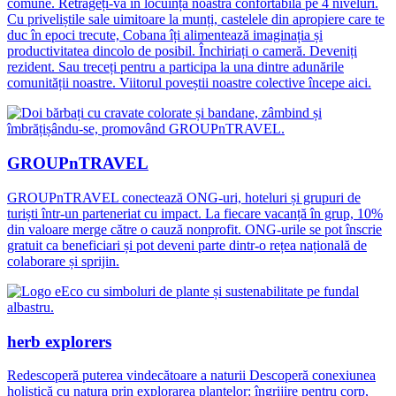
comune. Retrageți-vă în locuința noastră confortabilă pe 4 niveluri.
Cu priveliștile sale uimitoare la munți, castelele din apropiere care te
duc în epoci trecute, Cobana îți alimentează imaginația și
productivitatea dincolo de posibil. Închiriați o cameră. Deveniți
rezident. Sau treceți pentru a participa la una dintre adunările
comunității noastre. Viitorul poveștii noastre colective începe aici.
GROUPnTRAVEL
GROUPnTRAVEL conectează ONG-uri, hoteluri și grupuri de
turiști într-un parteneriat cu impact. La fiecare vacanță în grup, 10%
din valoare merge către o cauză nonprofit. ONG-urile se pot înscrie
gratuit ca beneficiari și pot deveni parte dintr-o rețea națională de
colaborare și sprijin.
herb explorers
Redescoperă puterea vindecătoare a naturii Descoperă conexiunea
holistică cu natura prin explorarea plantelor: îngrijire pentru corp,