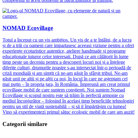
competenta in acest domeniu al participantilor la training.
NOMAD Ecovillage
Totul a început cu un vis ambițios. Un vis de a te întâlni, de a lucra
și de a trăi cu oameni care impartasesc aceeasi viziune pentru a oferi
experiențe ecoturistice autentice, ateliere handmade și programe
educaționale tuturor celor interesati. După ce am călătorit în lume
timp peste un deceniu pentru a descoperi locuri noi și a înțelege
diferite culturi, drumurile noastre s-au intersectat într-o perioadă de
criză mondială și am simțit că ne-am găsit în sfârșit tribul. Ne-am
găsit unii pe altii și pe alții ca noi, în locul în care ne așteptam cel
mai puțin – în propria țara, în România. Împreună am creat primul
ecovillage mobil de care suntem conștienți. Noi suntem Nomad
Ecovillage și scopul nostru este să trăim în perfectă armonie cu
mediul înconjurător – folosind în același timp beneficiile tehnologiei
pentru un stil de viată sustenabilă – și să il împărtășim cu lumea!
Vino să experimentezi primul sătuc ecologic mobil de care am auzit!
Categorii similare