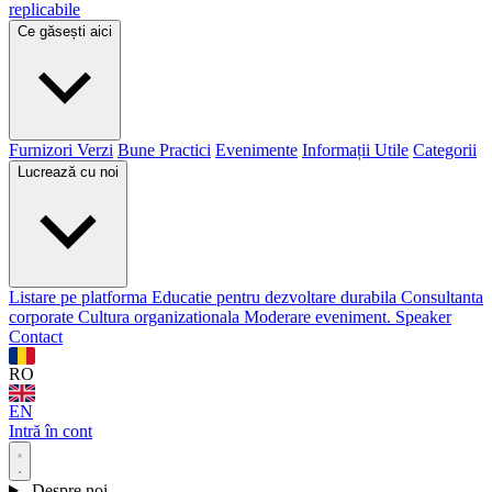
replicabile
Ce găsești aici
Furnizori Verzi
Bune Practici
Evenimente
Informații Utile
Categorii
Lucrează cu noi
Listare pe platforma
Educatie pentru dezvoltare durabila
Consultanta
corporate
Cultura organizationala
Moderare eveniment. Speaker
Contact
RO
EN
Intră în cont
Despre noi