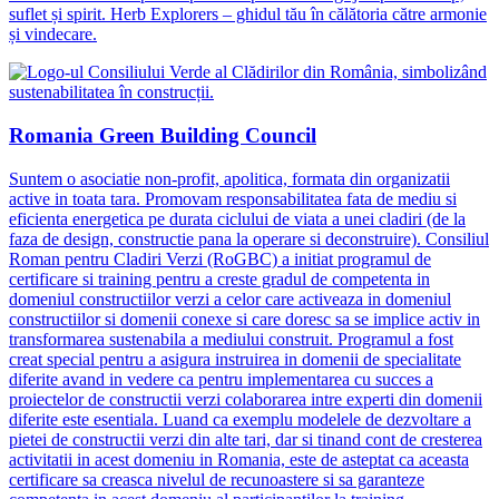
suflet și spirit. Herb Explorers – ghidul tău în călătoria către armonie
și vindecare.
Romania Green Building Council
Suntem o asociatie non-profit, apolitica, formata din organizatii
active in toata tara. Promovam responsabilitatea fata de mediu si
eficienta energetica pe durata ciclului de viata a unei cladiri (de la
faza de design, constructie pana la operare si deconstruire). Consiliul
Roman pentru Cladiri Verzi (RoGBC) a initiat programul de
certificare si training pentru a creste gradul de competenta in
domeniul constructiilor verzi a celor care activeaza in domeniul
constructiilor si domenii conexe si care doresc sa se implice activ in
transformarea sustenabila a mediului construit. Programul a fost
creat special pentru a asigura instruirea in domenii de specialitate
diferite avand in vedere ca pentru implementarea cu succes a
proiectelor de constructii verzi colaborarea intre experti din domenii
diferite este esentiala. Luand ca exemplu modelele de dezvoltare a
pietei de constructii verzi din alte tari, dar si tinand cont de cresterea
activitatii in acest domeniu in Romania, este de asteptat ca aceasta
certificare sa creasca nivelul de recunoastere si sa garanteze