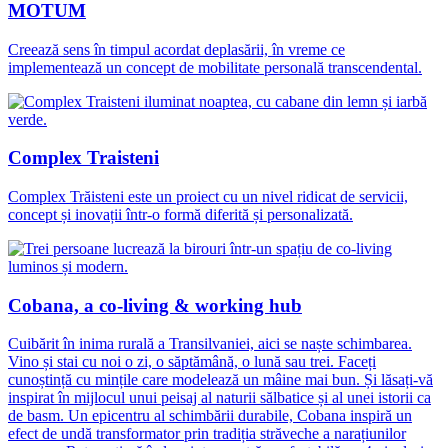
MOTUM
Creează sens în timpul acordat deplasării, în vreme ce
implementează un concept de mobilitate personală transcendental.
Complex Traisteni
Complex Trăisteni este un proiect cu un nivel ridicat de servicii,
concept și inovații într-o formă diferită și personalizată.
Cobana, a co-living & working hub
Cuibărit în inima rurală a Transilvaniei, aici se naște schimbarea.
Vino și stai cu noi o zi, o săptămână, o lună sau trei. Faceți
cunoștință cu mințile care modelează un mâine mai bun. Și lăsați-vă
inspirat în mijlocul unui peisaj al naturii sălbatice și al unei istorii ca
de basm. Un epicentru al schimbării durabile, Cobana inspiră un
efect de undă transformator prin tradiția străveche a narațiunilor