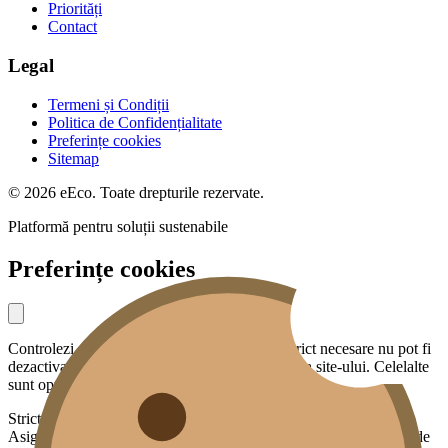
Priorități
Contact
Legal
Termeni și Condiții
Politica de Confidențialitate
Preferințe cookies
Sitemap
© 2026 eEco. Toate drepturile rezervate.
Platformă pentru soluții sustenabile
Preferințe cookies
Controlezi ce date partajezi cu noi. Cookies strict necesare nu pot fi
dezactivate — sunt esențiale pentru funcționarea site-ului. Celelalte
sunt opționale.
Strict necesare
Asigură funcționalități de bază: securitate, sesiunea ta, preferința de