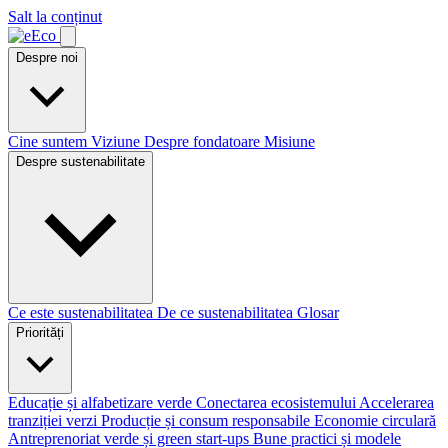
Salt la conținut
Despre noi
Cine suntem
Viziune
Despre fondatoare
Misiune
Despre sustenabilitate
Ce este sustenabilitatea
De ce sustenabilitatea
Glosar
Priorități
Educație și alfabetizare verde
Conectarea ecosistemului
Accelerarea
tranziției verzi
Producție și consum responsabile
Economie circulară
Antreprenoriat verde și green start-ups
Bune practici și modele