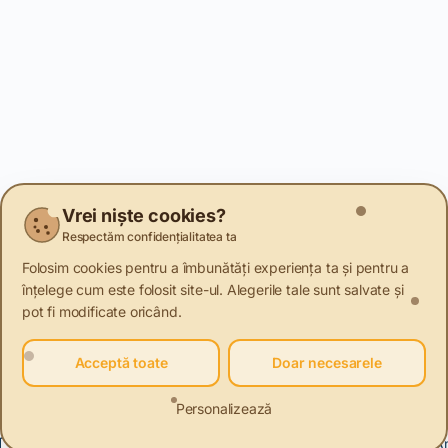
Vrei niște cookies?
Respectăm confidențialitatea ta
Folosim cookies pentru a îmbunătăți experiența ta și pentru a
înțelege cum este folosit site-ul. Alegerile tale sunt salvate și
pot fi modificate oricând.
Acceptă toate
Doar necesarele
Personalizează
Mobila si decoratiuni. Renovare, Reconditionare, Refolosire.
A