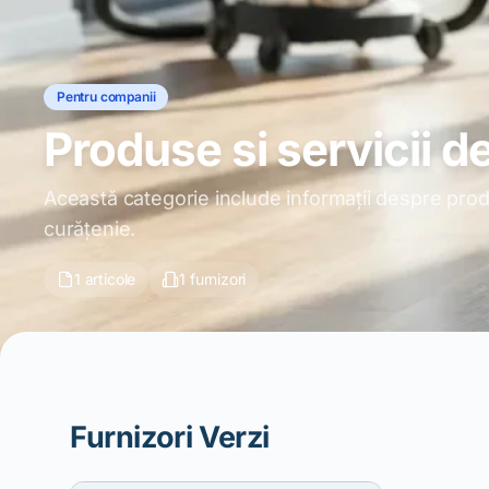
Pentru companii
Produse si servicii d
Această categorie include informații despre prod
curățenie.
1 articole
1 furnizori
Furnizori Verzi