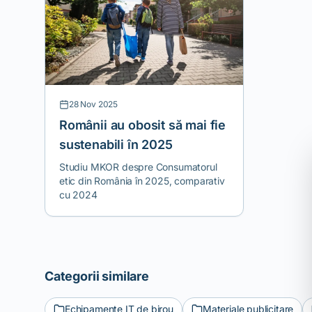
dorim să oferim o platformă micilor
creatori locali pentru ca poveștile lor
să fie împărtășite în comunitate.
28 Nov 2025
Românii au obosit să mai fie
sustenabili în 2025
Studiu MKOR despre Consumatorul
etic din România în 2025, comparativ
cu 2024
Categorii similare
Echipamente IT de birou
Materiale publicitare