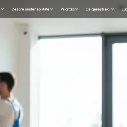
i
Despre sustenabilitate
Priorități
Ce găsești aici
Luc