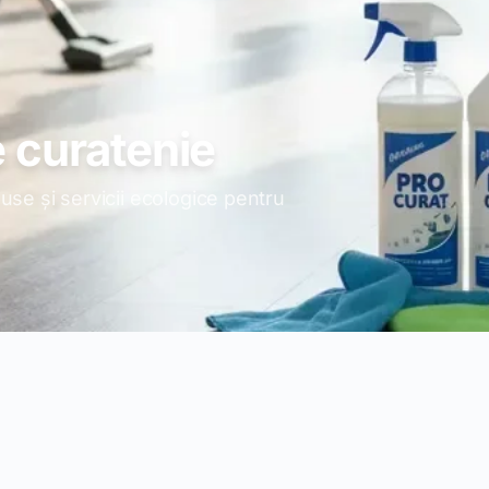
e curatenie
use și servicii ecologice pentru