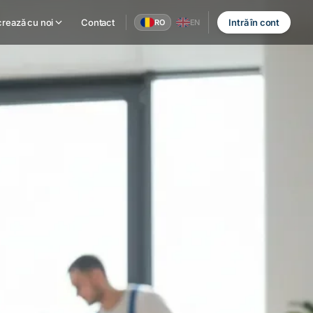
rează cu noi
Contact
Intră în cont
RO
EN