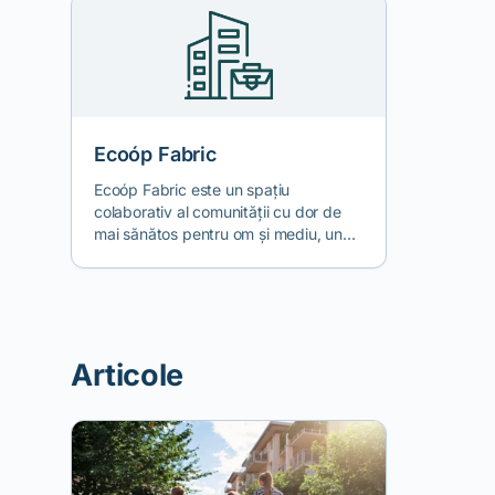
Ecoóp Fabric
Ecoóp Fabric este un spațiu
colaborativ al comunității cu dor de
mai sănătos pentru om și mediu, un
grup informal pentru care natura e în
prim-planul paradigmei. Provenim din
diferite medii și ne unește dorința de a
aduce soluții de viață ecologice în
comunitatea în care trăim și de a lărgi
Articole
cercul celor care înțeleg problemele
actuale de mediu, prin educație
activă (artă, design, meșteșug,
reducerea deșeurilor, economie
echitabilă, educație practică).
Credem în consumul responsabil și