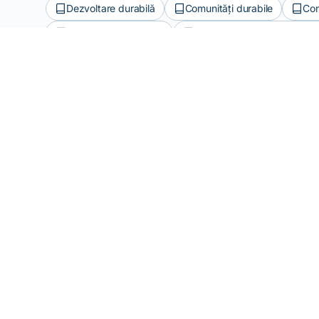
Dezvoltare durabilă
Comunități durabile
Con
Certificările ecologice
Impactul de mediu al produ
F