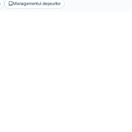
ă
Managementul deșeurilor
te