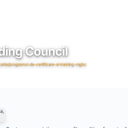
ding Council
atie/programul-de-certificare-si-training-rogbc