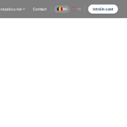
rează cu noi
Contact
Intră în cont
RO
EN