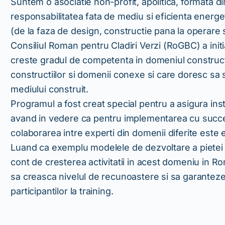
Suntem o asociatie non-profit, apolitica, formata di
responsabilitatea fata de mediu si eficienta energeti
(de la faza de design, constructie pana la operare 
Consiliul Roman pentru Cladiri Verzi (RoGBC) a initi
creste gradul de competenta in domeniul constructi
constructiilor si domenii conexe si care doresc sa 
mediului construit.
Programul a fost creat special pentru a asigura inst
avand in vedere ca pentru implementarea cu succes
colaborarea intre experti din domenii diferite este e
Luand ca exemplu modelele de dezvoltare a pietei de 
cont de cresterea activitatii in acest domeniu in R
sa creasca nivelul de recunoastere si sa garantez
participantilor la training.