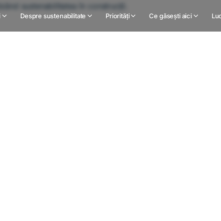
i
Despre sustenabilitate
Priorități
Ce găsești aici
Luc