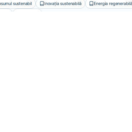
sumul sustenabil
Inovația sustenabilă
Energia regenerabil
selor
+1 mai mulți
Abonează-te la newsletter
ii primul care află cele mai noi informații despre sustenabilita
Abonează-te