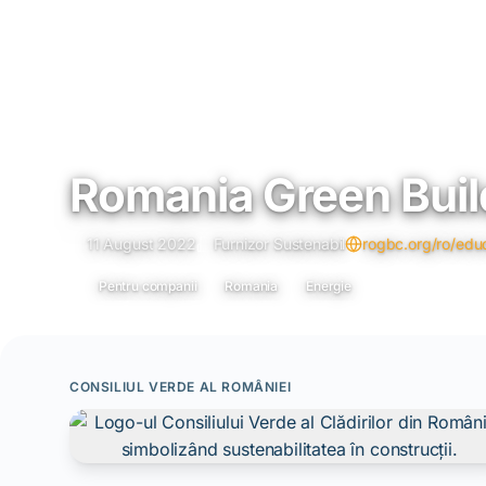
Romania Green Buil
11 August 2022
Furnizor Sustenabil
rogbc.org/ro/educ
Pentru companii
Romania
Energie
CONSILIUL VERDE AL ROMÂNIEI