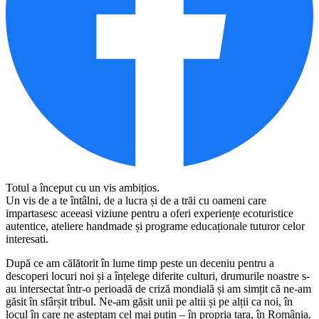
Totul a început cu un vis ambițios.
Un vis de a te întâlni, de a lucra și de a trăi cu oameni care
impartasesc aceeasi viziune pentru a oferi experiențe ecoturistice
autentice, ateliere handmade și programe educaționale tuturor celor
interesati.
După ce am călătorit în lume timp peste un deceniu pentru a
descoperi locuri noi și a înțelege diferite culturi, drumurile noastre s-
au intersectat într-o perioadă de criză mondială și am simțit că ne-am
găsit în sfârșit tribul. Ne-am găsit unii pe altii și pe alții ca noi, în
locul în care ne așteptam cel mai puțin – în propria țara, în România.