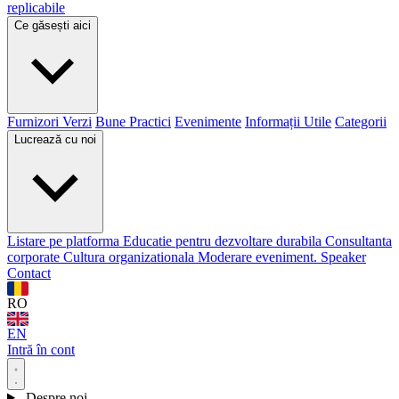
replicabile
Ce găsești aici
Furnizori Verzi
Bune Practici
Evenimente
Informații Utile
Categorii
Lucrează cu noi
Listare pe platforma
Educatie pentru dezvoltare durabila
Consultanta
corporate
Cultura organizationala
Moderare eveniment. Speaker
Contact
RO
EN
Intră în cont
Despre noi