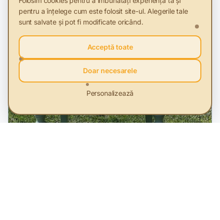
Folosim cookies pentru a îmbunătăți experiența ta și
pentru a înțelege cum este folosit site-ul. Alegerile tale
sunt salvate și pot fi modificate oricând.
Acceptă toate
Doar necesarele
Personalizează
Video
13 May 2024
Salvam padurea cu mobila reconditionata
Un ONG din Bacău recuperează scaune stricate și le
transformă în opere de artă. Scaune potrivite pentru
restaurante, hoteluri sau pentru acasă.