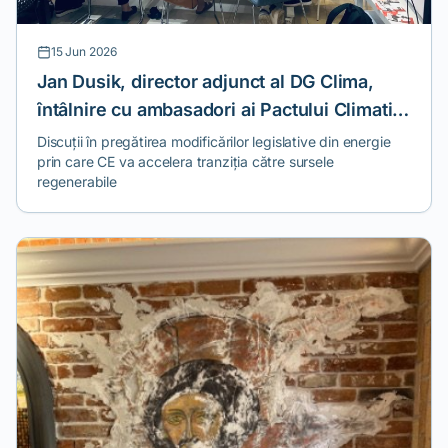
15 Jun 2026
Jan Dusik, director adjunct al DG Clima,
întâlnire cu ambasadori ai Pactului Climatic
European
Discuții în pregătirea modificărilor legislative din energie
prin care CE va accelera tranziția către sursele
regenerabile