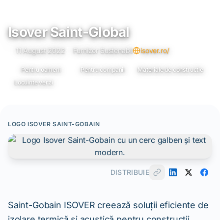
Isover Saint-Global
11 August 2022
Furnizor Sustenabil
isover.ro/
Pentru oameni
Pentru companii
Materiale de constructie
Locuinte verzi
LOGO ISOVER SAINT-GOBAIN
DISTRIBUIE
Saint-Gobain ISOVER creează soluții eficiente de
izolare termică și acustică pentru construcții