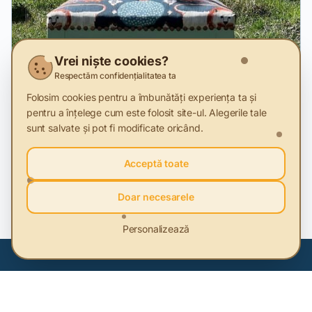
Vrei niște cookies?
Respectăm confidențialitatea ta
Video
Folosim cookies pentru a îmbunătăți experiența ta și
pentru a înțelege cum este folosit site-ul. Alegerile tale
13 May 2024
sunt salvate și pot fi modificate oricând.
Salvam padurea cu mobila reconditionata
Acceptă toate
Un ONG din Bacău recuperează scaune stricate și le
transformă în opere de artă. Scaune potrivite pentru
restaurante, hoteluri sau pentru acasă.
Doar necesarele
Personalizează