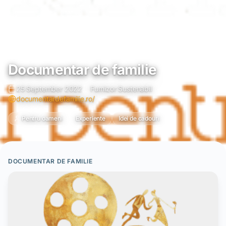
Documentar de familie
25 September 2022
Furnizor Sustenabil
documentardefamilie.ro/
Pentru oameni
Experiente
Idei de cadouri
DOCUMENTAR DE FAMILIE