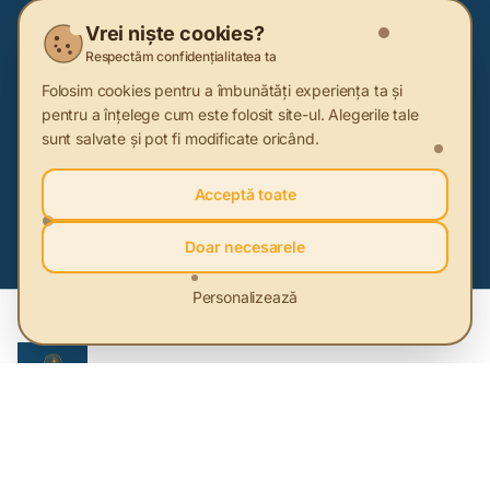
Abonează-te la newsletter
Vrei niște cookies?
Fii primul care află cele mai noi informații despre
Respectăm confidențialitatea ta
sustenabilitate
Folosim cookies pentru a îmbunătăți experiența ta și
pentru a înțelege cum este folosit site-ul. Alegerile tale
sunt salvate și pot fi modificate oricând.
Acceptă toate
Abonează-te
Doar necesarele
Personalizează
HUB de sustenabilitate care ajută oamenii și companiile să-și
schimbe stilul de viață și modelul de business.