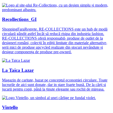
Recollections_GI
ShoppingFaraRegrete. RE-COLLECTIONS este un hub de modă
circulară gândit astfel încât să reducă risipa din industria fashion.
RE-COLLECTIONS oferă responsabil- produse de outlet de la
designeri români, colecții în ediții limitate din materiale alternative,
serii mici de produse upcycled realizate din stocuri nevândute și
desigur componența de produse pre-owned.
La Taica Lazar
Magazin de caritate, bazat pe conceptul economiei circulare. Toate
lucrurile de aici sunt donate, dar in stare foarte bună. De la cărți si
jucarii pentru copii, până la ținute elegante sau rochii de mireasa.
Vintello