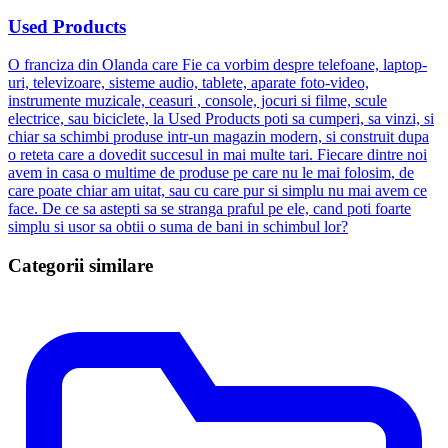
Used Products
O franciza din Olanda care Fie ca vorbim despre telefoane, laptop-
uri, televizoare, sisteme audio, tablete, aparate foto-video,
instrumente muzicale, ceasuri , console, jocuri si filme, scule
electrice, sau biciclete, la Used Products poti sa cumperi, sa vinzi, si
chiar sa schimbi produse intr-un magazin modern, si construit dupa
o reteta care a dovedit succesul in mai multe tari. Fiecare dintre noi
avem in casa o multime de produse pe care nu le mai folosim, de
care poate chiar am uitat, sau cu care pur si simplu nu mai avem ce
face. De ce sa astepti sa se stranga praful pe ele, cand poti foarte
simplu si usor sa obtii o suma de bani in schimbul lor?
Categorii similare