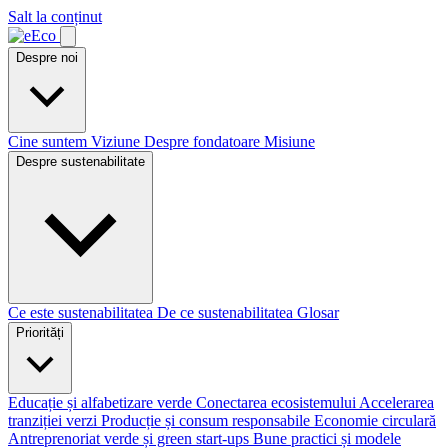
Salt la conținut
Despre noi
Cine suntem
Viziune
Despre fondatoare
Misiune
Despre sustenabilitate
Ce este sustenabilitatea
De ce sustenabilitatea
Glosar
Priorități
Educație și alfabetizare verde
Conectarea ecosistemului
Accelerarea
tranziției verzi
Producție și consum responsabile
Economie circulară
Antreprenoriat verde și green start-ups
Bune practici și modele