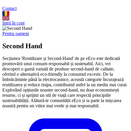
Contact
Intră în cont
Pentru oameni
Second Hand
Secțiunea 'Reutilizare și Second-Hand' de pe eEco este dedicată
promovării unui consum responsabil și sustenabil. Aici, vei
descoperi o gamă variată de produse second-hand de calitate,
oferind o alternativă eco-friendly la consumul excesiv. De la
îmbrăcăminte până la electrocasnice, această categorie încurajează
reutilizarea și reduce risipa, contribuind astfel la un mediu mai curat.
Explorând opțiunile noastre second-hand, nu doar economisești
resurse, ci și sprijini un stil de viață care respectă principiile
sustenabilității. Alătură-te comunității eEco și ia parte la mișcarea
noastră pentru un viitor mai verde și mai responsabil.