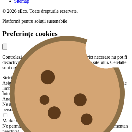
Sitemap
© 2026 eEco. Toate drepturile rezervate.
Platformă pentru soluții sustenabile
Preferințe cookies
Controlezi ce date partajezi cu noi. Cookies strict necesare nu pot fi
dezactivate — sunt esențiale pentru funcționarea site-ului. Celelalte
sunt opționale.
Strict necesare
Asigură funcționalități de bază: securitate, sesiunea ta, preferința de
limbă.
Întotdeauna activ
Analiză
Ne ajută să înțelegem cum este folosit site-ul, fără a te identifica
personal. Datele sunt agregate și anonimizate.
Marketing
Ne permite să afișăm conținut relevant pe alte platforme. Momentan
neactivat — pregătit pentru viitor.