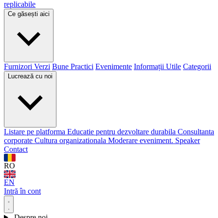
replicabile
Ce găsești aici
Furnizori Verzi
Bune Practici
Evenimente
Informații Utile
Categorii
Lucrează cu noi
Listare pe platforma
Educatie pentru dezvoltare durabila
Consultanta
corporate
Cultura organizationala
Moderare eveniment. Speaker
Contact
RO
EN
Intră în cont
Despre noi