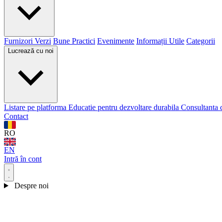
Furnizori Verzi
Bune Practici
Evenimente
Informații Utile
Categorii
Lucrează cu noi
Listare pe platforma
Educatie pentru dezvoltare durabila
Consultanta 
Contact
RO
EN
Intră în cont
Despre noi