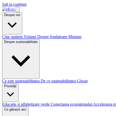
Salt la conținut
Despre noi
Cine suntem
Viziune
Despre fondatoare
Misiune
Despre sustenabilitate
Ce este sustenabilitatea
De ce sustenabilitatea
Glosar
Priorități
Educație și alfabetizare verde
Conectarea ecosistemului
Accelerarea tr
Ce găsești aici