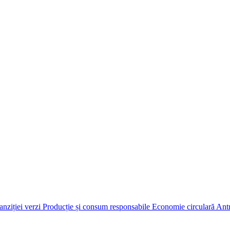
anziției verzi
Producție și consum responsabile
Economie circulară
Antr