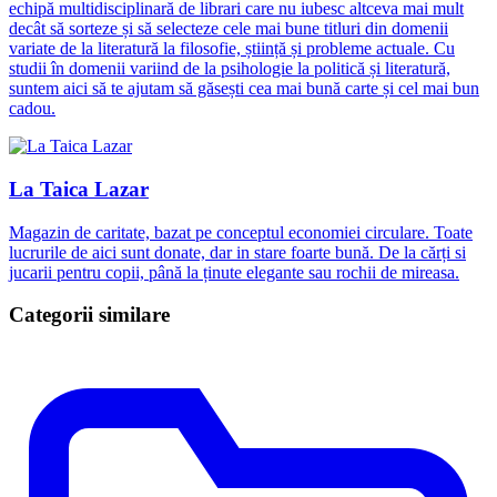
echipă multidisciplinară de librari care nu iubesc altceva mai mult
decât să sorteze și să selecteze cele mai bune titluri din domenii
variate de la literatură la filosofie, știință și probleme actuale. Cu
studii în domenii variind de la psihologie la politică și literatură,
suntem aici să te ajutam să găsești cea mai bună carte și cel mai bun
cadou.
La Taica Lazar
Magazin de caritate, bazat pe conceptul economiei circulare. Toate
lucrurile de aici sunt donate, dar in stare foarte bună. De la cărți si
jucarii pentru copii, până la ținute elegante sau rochii de mireasa.
Categorii similare