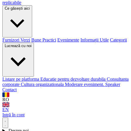
replicabile
Ce găsești aici
Furnizori Verzi
Bune Practici
Evenimente
Informații Utile
Categorii
Lucrează cu noi
Listare pe platforma
Educatie pentru dezvoltare durabila
Consultanta
corporate
Cultura organizationala
Moderare eveniment. Speaker
Contact
RO
EN
Intră în cont
Despre noi