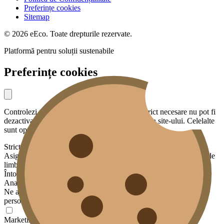
Preferințe cookies
Sitemap
© 2026 eEco. Toate drepturile rezervate.
Platformă pentru soluții sustenabile
Preferințe cookies
Controlezi ce date partajezi cu noi. Cookies strict necesare nu pot fi
dezactivate — sunt esențiale pentru funcționarea site-ului. Celelalte
sunt opționale.
Strict necesare
Asigură funcționalități de bază: securitate, sesiunea ta, preferința de
limbă.
Întotdeauna activ
Analiză
Ne ajută să înțelegem cum este folosit site-ul, fără a te identifica
personal. Datele sunt agregate și anonimizate.
Marketing