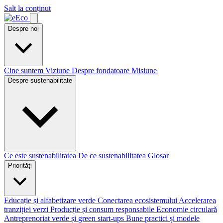
Salt la conținut
Despre noi
Cine suntem
Viziune
Despre fondatoare
Misiune
Despre sustenabilitate
Ce este sustenabilitatea
De ce sustenabilitatea
Glosar
Priorități
Educație și alfabetizare verde
Conectarea ecosistemului
Accelerarea
tranziției verzi
Producție și consum responsabile
Economie circulară
Antreprenoriat verde și green start-ups
Bune practici și modele