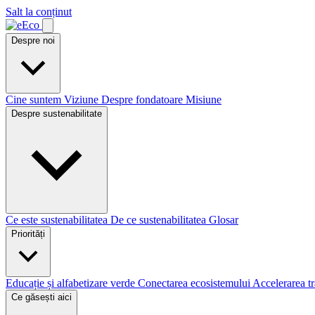
Salt la conținut
Despre noi
Cine suntem
Viziune
Despre fondatoare
Misiune
Despre sustenabilitate
Ce este sustenabilitatea
De ce sustenabilitatea
Glosar
Priorități
Educație și alfabetizare verde
Conectarea ecosistemului
Accelerarea tr
Ce găsești aici