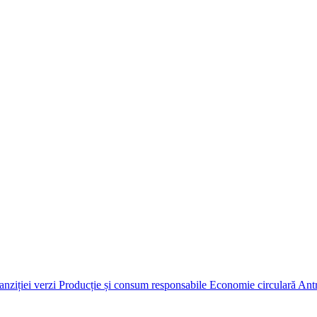
anziției verzi
Producție și consum responsabile
Economie circulară
Antr