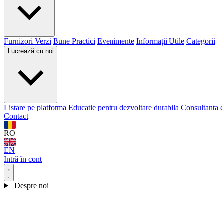
Furnizori Verzi
Bune Practici
Evenimente
Informații Utile
Categorii
Lucrează cu noi
Listare pe platforma
Educatie pentru dezvoltare durabila
Consultanta 
Contact
RO
EN
Intră în cont
Despre noi