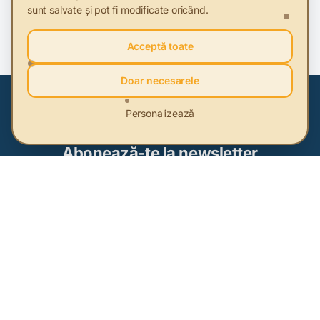
sunt salvate și pot fi modificate oricând.
Studiu MKOR despre Consumatorul etic din România în
2025, comparativ cu 2024
Acceptă toate
Doar necesarele
Personalizează
Abonează-te la newsletter
Fii primul care află cele mai noi informații despre
sustenabilitate
Abonează-te