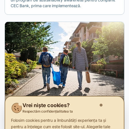
CEC Bank, prima care implementează.
Vrei niște cookies?
28 Nov 2025
Respectăm confidențialitatea ta
Românii au obosit să mai fie sustenabili în
Folosim cookies pentru a îmbunătăți experiența ta și
2025
pentru a înțelege cum este folosit site-ul. Alegerile tale