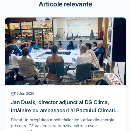
Articole relevante
15 Jun 2026
Jan Dusik, director adjunct al DG Clima,
întâlnire cu ambasadori ai Pactului Climatic
European
Discuții în pregătirea modificărilor legislative din energie
prin care CE va accelera tranziția către sursele