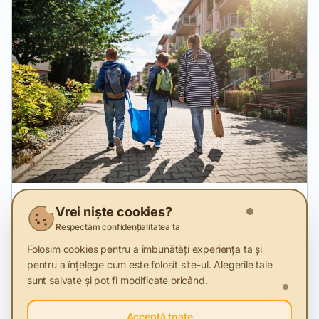
28 Nov 2025
Vrei niște cookies?
Românii au obosit să mai fie sustenabili în
Respectăm confidențialitatea ta
2025
Folosim cookies pentru a îmbunătăți experiența ta și
pentru a înțelege cum este folosit site-ul. Alegerile tale
Studiu MKOR despre Consumatorul etic din România în
sunt salvate și pot fi modificate oricând.
2025, comparativ cu 2024
Acceptă toate