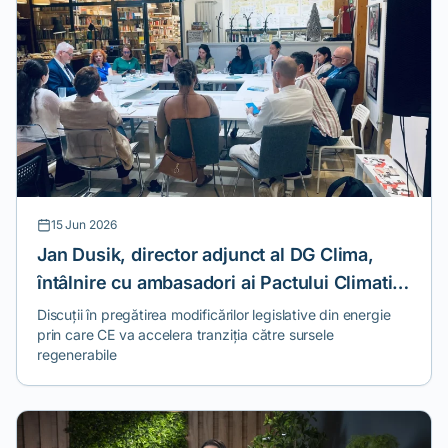
15 Jun 2026
Jan Dusik, director adjunct al DG Clima,
întâlnire cu ambasadori ai Pactului Climatic
European
Discuții în pregătirea modificărilor legislative din energie
prin care CE va accelera tranziția către sursele
regenerabile