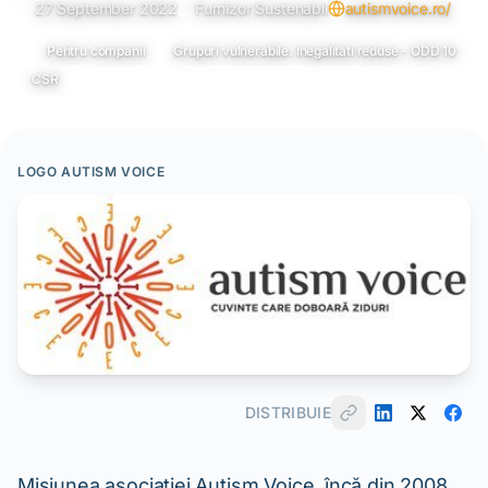
27 September 2022
Furnizor Sustenabil
autismvoice.ro/
Pentru companii
Grupuri vulnerabile. Inegalitati reduse - ODD 10
CSR
LOGO AUTISM VOICE
DISTRIBUIE
Misiunea asociației Autism Voice, încă din 2008,