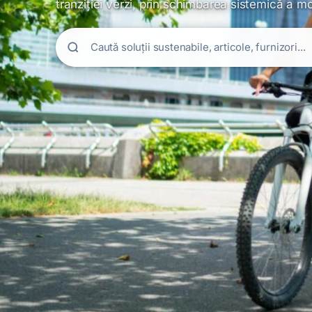
tranziției verzi, prin schimbarea sistemică a m
Caută