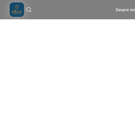
Salt la conținut
Despre no