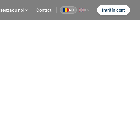
rează cu noi
Contact
Intră în cont
RO
EN