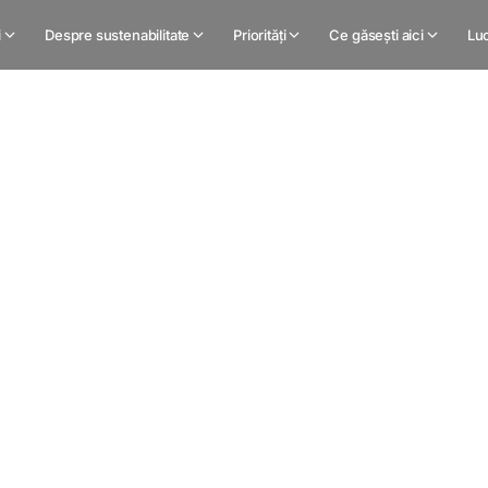
i
Despre sustenabilitate
Priorități
Ce găsești aici
Luc