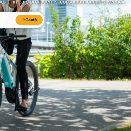
odului în care producem și consumăm bunuri și servicii.
Caută