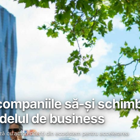
companiile să-și schim
modelul de business
 cu actori diferiți din ecosistem pentru accelerarea