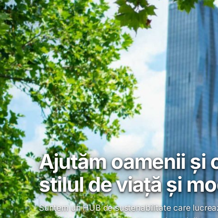
Ajutăm oamenii și 
stilul de viață și 
Suntem un HUB de sustenabilitate care lucrează