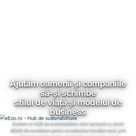
Ajutăm oamenii și companiile
să-și schimbe
stilul de viață și modelul de
business
Suntem un HUB de sustenabilitate care lucrează cu actori
diferiți din ecosistem pentru accelerarea tranziției verzi, prin