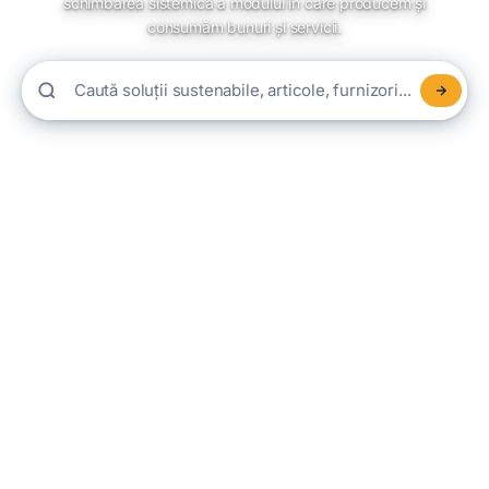
schimbarea sistemică a modului în care producem și
consumăm bunuri și servicii.
Caută