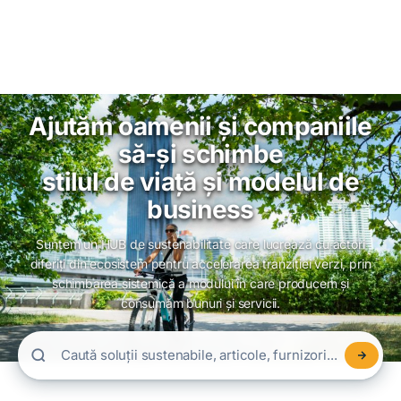
Ajutăm oamenii și companiile
să-și schimbe
stilul de viață și modelul de
business
Suntem un HUB de sustenabilitate care lucrează cu actori
diferiți din ecosistem pentru accelerarea tranziției verzi, prin
schimbarea sistemică a modului în care producem și
consumăm bunuri și servicii.
Caută