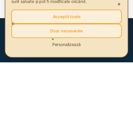
sunt salvate și pot fi modificate oricând.
Acceptă toate
128
167
Doar necesarele
ARTICOLE
FURNIZORI VERZI
Personalizează
77
368
EVENIMENTE
MEMBRI
Informații utile
Cele mai recente articole despre sustenabilitate